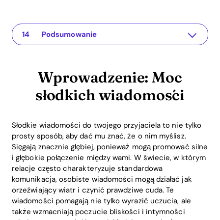
Wprowadzenie: Moc słodkich wiadomości
The app for your relationship
Co to jest słodka wiadomość?
Wskazówki dotyczące słodkich wiadomości
Przykłady słodkich wiadomości
Rola technologii: Aplikacja Recoupling
Podnoszenie inteligencji emocjonalnej
Ćwiczenia oparte na nauce dla par
ROI: Dlaczego warto inwestować w komunikację
Najczęściej zadawane pytania
Dlaczego słodkie wiadomości są ważne?
Jak często powinienem wysyłać słodkie wiadomości mojemu przyjacielowi?
Czy Aplikacja Recoupling może pomóc w formułowaniu słodkich wiadomości?
Podsumowanie
Wprowadzenie: Moc
słodkich wiadomości
Słodkie wiadomości do twojego przyjaciela to nie tylko
prosty sposób, aby dać mu znać, że o nim myślisz.
Sięgają znacznie głębiej, ponieważ mogą promować silne
i głębokie połączenie między wami. W świecie, w którym
relacje często charakteryzuje standardowa
komunikacja, osobiste wiadomości mogą działać jak
orzeźwiający wiatr i czynić prawdziwe cuda. Te
wiadomości pomagają nie tylko wyrazić uczucia, ale
także wzmacniają poczucie bliskości i intymności