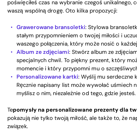
poświęciłeś czas na wybranie czegoś unikalnego, 
waszą wspólną drogę. Oto kilka propozycji:
Grawerowane bransoletki
: Stylowa bransole
stałym przypomnieniem o twojej miłości i uczu
waszego połączenia, który może nosić o każdej
Album ze zdjęciami
: Stwórz album ze zdjęcia
specjalnych chwil. To piękny prezent, który 
momencie i który przypomni mu o szczęśliwych 
Personalizowane kartki
: Wyślij mu serdeczne 
Ręcznie napisany list może wywołać uśmiech na
myślisz o nim, niezależnie od tego, gdzie jesteś.
Te
pomysły na personalizowane prezenty dla two
pokazują nie tylko twoją miłość, ale także to, że 
związek.