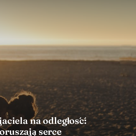
aciela na odległość:
oruszają serce