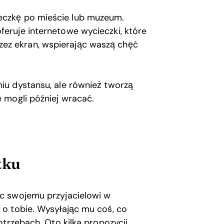
ieczkę po mieście lub muzeum.
feruje internetowe wycieczki, które
ez ekran, wspierając waszą chęć
iu dystansu, ale również tworzą
 mogli później wracać.
tku
c swojemu przyjacielowi w
o tobie. Wysyłając mu coś, co
otrzebach. Oto kilka propozycji