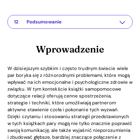
Wprowadzenie
Aplikacja dla Twojego związku
Dlaczego książki samopomocowe dla relacji są ważne
Zalecane książki samopomocowe dotyczące relacji
Przykłady praktycznych zastosowań książek samopomocowych
Rola aplikacji Recoupling
Korzyści ROI z inwestycji w książki samopomocowe
Najczęściej zadawane pytania (FAQ)
1. Jak wybieram odpowiednią książkę samopomocową do mojego związku?
2. Jak możemy wdrożyć lekcje z książek w naszym codziennym życiu?
3. Czy są konkretne książki, które uzupełniają korzystanie z aplikacji Recoupling?
Podsumowanie
Wprowadzenie
W dzisiejszym szybkim i często trudnym świecie wiele
par boryka się z różnorodnymi problemami, które mogą
wpływać na ich emocjonalne i psychologiczne zdrowie w
związku. W tym kontekście książki samopomocowe
dotyczące relacji oferują cenne spostrzeżenia,
strategie i techniki, które umożliwiają partnerom
aktywne stawienie czoła i pokonanie tych wyzwań.
Dzięki czytaniu i stosowaniu strategii przedstawionych
w tych książkach pary mogą nie tylko znacznie poprawić
swoją komunikację, ale także wyjaśnić nieporozumienia
i zbudować głębsze, bardziej znaczące połączenie z