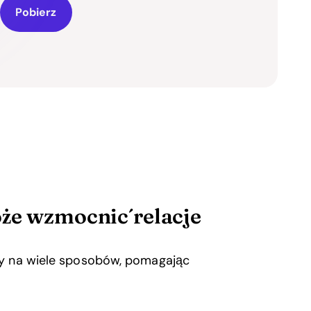
Pobierz
oże wzmocnić relacje
ry na wiele sposobów, pomagając