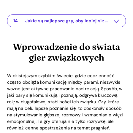
Wprowadzenie do świata gier związkowych
The app for your relationship
Zalety gier w relacjach
Rekomendowane gry, aby się lepiej poznać
1. 20 Pytań
2. Karty gier związkowych
3. Aplikacje dla par
Praktyczne ćwiczenia i aktywności
1. Codzienne rozmowy
2. Śledzenie nastroju
3. Role-play
Korzyści ROI z korzystania z gier związkowych
Najczęściej zadawane pytania (FAQ)
Jakie są najlepsze gry, aby lepiej się poznać?
Wprowadzenie do świata
gier związkowych
W dzisiejszym szybkim świecie, gdzie codzienność
często obciąża komunikację między parami, niezwykle
ważne jest aktywne pracowanie nad relacją. Sposób, w
jaki pary się komunikują i poznają, odgrywa kluczową
rolę w długofalowej stabilności ich związku. Gry, które
mają na celu lepsze poznanie się, to doskonały sposób
na stymulowanie głębszej rozmowy i wzmacnianie więzi
emocjonalnej. Te gry oferują nie tylko rozrywkę, ale
również cenne spostrzeżenia na temat pragnień,