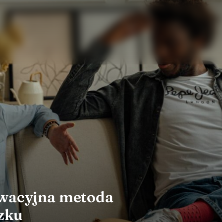
owacyjna metoda
zku