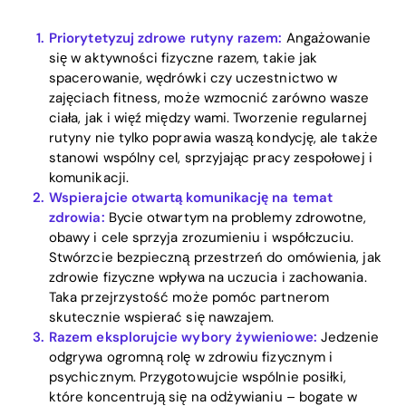
Priorytetyzuj zdrowe rutyny razem:
Angażowanie
się w aktywności fizyczne razem, takie jak
spacerowanie, wędrówki czy uczestnictwo w
zajęciach fitness, może wzmocnić zarówno wasze
Home
ciała, jak i więź między wami. Tworzenie regularnej
rutyny nie tylko poprawia waszą kondycję, ale także
Blog
stanowi wspólny cel, sprzyjając pracy zespołowej i
komunikacji.
Wspierajcie otwartą komunikację na temat
zdrowia:
Bycie otwartym na problemy zdrowotne,
Download
obawy i cele sprzyja zrozumieniu i współczuciu.
Stwórzcie bezpieczną przestrzeń do omówienia, jak
zdrowie fizyczne wpływa na uczucia i zachowania.
Taka przejrzystość może pomóc partnerom
skutecznie wspierać się nawzajem.
Razem eksplorujcie wybory żywieniowe:
Jedzenie
odgrywa ogromną rolę w zdrowiu fizycznym i
psychicznym. Przygotowujcie wspólnie posiłki,
które koncentrują się na odżywianiu – bogate w