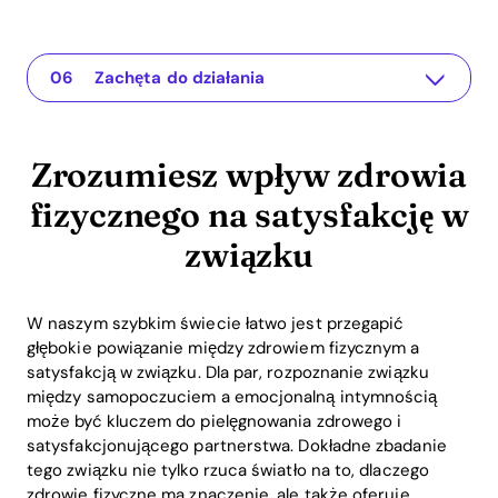
Zrozumiesz wpływ zdrowia fizycznego na satysfakcję w związku
Aplikacja dla Twojego związku
Zrozumienie problemu
Praktyczne rozwiązania i spostrzeżenia
Podsumowanie lub wnioski
Zachęta do działania
Zrozumiesz wpływ zdrowia
fizycznego na satysfakcję w
związku
W naszym szybkim świecie łatwo jest przegapić
głębokie powiązanie między zdrowiem fizycznym a
satysfakcją w związku. Dla par, rozpoznanie związku
między samopoczuciem a emocjonalną intymnością
może być kluczem do pielęgnowania zdrowego i
satysfakcjonującego partnerstwa. Dokładne zbadanie
tego związku nie tylko rzuca światło na to, dlaczego
zdrowie fizyczne ma znaczenie, ale także oferuje