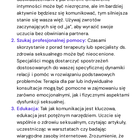
intymności może być niezręczne, ale im bardziej
aktywnie będziesz się komunikować, tym silniejsza
stanie się wasza więź. Używaj zwrotów
zaczynających się od „ja”, aby wyrazić swoje
uczucia bez obwiniania partnera.
Szukaj profesjonalnej pomocy:
Czasami
skorzystanie z porad terapeuty lub specjalisty ds.
zdrowia seksualnego może być nieocenione.
Specjaliści mogą dostarczyć spostrzeżeń
dostosowanych do waszej specyficznej dynamiki
relacji i pomóc w rozwiązaniu podstawowych
Home
problemów. Terapia dla par lub indywidualne
konsultacje mogą być pomocne w zajmowaniu się
Blog
zarówno emocjonalnymi, jak i fizycznymi aspektami
dysfunkcji seksualnej.
Edukacja:
Tak jak komunikacja jest kluczowa,
Download
edukacja jest potężnym narzędziem. Uczcie się
wspólnie o zdrowiu seksualnym, czytając artykuły,
uczestnicząc w warsztatach czy badając
wiarygodne zasoby internetowe. Zrozumienie, że