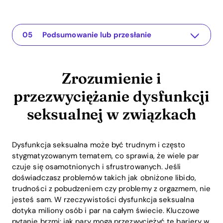
Zrozumienie i przezwyciężanie dysfunkcji seksualnej w związkach
Aplikacja dla Twojego związku
Zrozumienie problemu
Praktyczne rozwiązania lub spostrzeżenia
Podsumowanie lub przesłanie
Zrozumienie i
przezwyciężanie dysfunkcji
seksualnej w związkach
Dysfunkcja seksualna może być trudnym i często
stygmatyzowanym tematem, co sprawia, że wiele par
czuje się osamotnionych i sfrustrowanych. Jeśli
doświadczasz problemów takich jak obniżone libido,
trudności z pobudzeniem czy problemy z orgazmem, nie
jesteś sam. W rzeczywistości dysfunkcja seksualna
dotyka miliony osób i par na całym świecie. Kluczowe
pytanie brzmi: jak pary mogą przezwyciężyć te bariery w