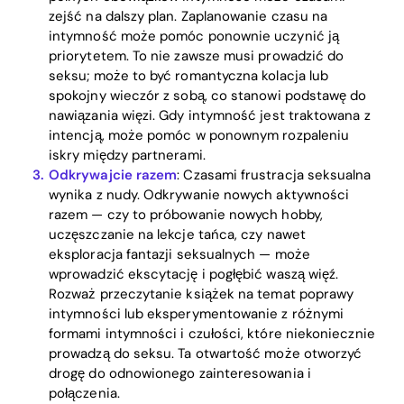
Blog
zejść na dalszy plan. Zaplanowanie czasu na
intymność może pomóc ponownie uczynić ją
priorytetem. To nie zawsze musi prowadzić do
seksu; może to być romantyczna kolacja lub
Download
spokojny wieczór z sobą, co stanowi podstawę do
nawiązania więzi. Gdy intymność jest traktowana z
intencją, może pomóc w ponownym rozpaleniu
iskry między partnerami.
Odkrywajcie razem
: Czasami frustracja seksualna
wynika z nudy. Odkrywanie nowych aktywności
razem — czy to próbowanie nowych hobby,
uczęszczanie na lekcje tańca, czy nawet
eksploracja fantazji seksualnych — może
wprowadzić ekscytację i pogłębić waszą więź.
Rozważ przeczytanie książek na temat poprawy
intymności lub eksperymentowanie z różnymi
formami intymności i czułości, które niekoniecznie
prowadzą do seksu. Ta otwartość może otworzyć
drogę do odnowionego zainteresowania i
połączenia.