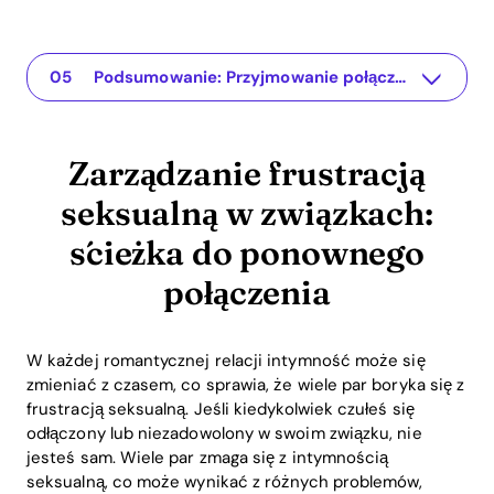
Zarządzanie frustracją seksualną w związkach: ścieżka do ponownego połączenia
The app for your relationship
Zrozumienie problemu
Praktyczne rozwiązania w walce z frustracją seksualną
Podsumowanie: Przyjmowanie połączenia i intymności
Zarządzanie frustracją
seksualną w związkach:
ścieżka do ponownego
połączenia
W każdej romantycznej relacji intymność może się
zmieniać z czasem, co sprawia, że wiele par boryka się z
frustracją seksualną. Jeśli kiedykolwiek czułeś się
odłączony lub niezadowolony w swoim związku, nie
jesteś sam. Wiele par zmaga się z intymnością
seksualną, co może wynikać z różnych problemów,