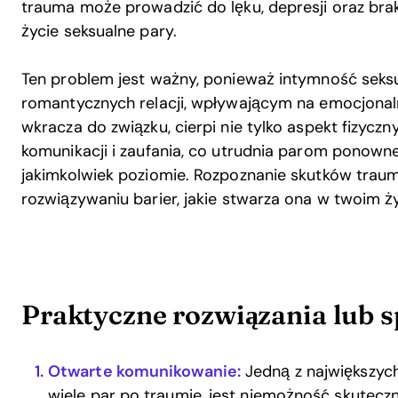
trauma może prowadzić do lęku, depresji oraz brak
życie seksualne pary.
Ten problem jest ważny, ponieważ intymność sek
romantycznych relacji, wpływającym na emocjonaln
wkracza do związku, cierpi nie tylko aspekt fizyc
komunikacji i zaufania, co utrudnia parom ponown
jakimkolwiek poziomie. Rozpoznanie skutków traum
rozwiązywaniu barier, jakie stwarza ona w twoim ż
Praktyczne rozwiązania lub s
Otwarte komunikowanie:
Jedną z największych
wiele par po traumie, jest niemożność skuteczn