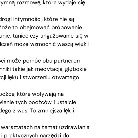
ntymną rozmowę, która wydaje się
ogi intymności, które nie są
. Może to obejmować próbowanie
anie, taniec czy angażowanie się w
czeń może wzmocnić waszą więź i
ści może pomóc obu partnerom
iki takie jak medytacja, głębokie
ji lęku i stworzeniu otwartego
bodźce, które wpływają na
ienie tych bodźców i ustalcie
ego z was. To zmniejsza lęk i
 warsztatach na temat uzdrawiania
i praktycznych narzędzi do