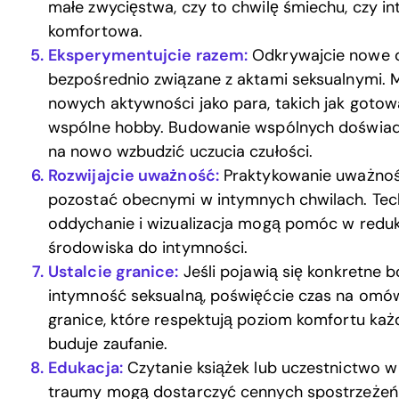
małe zwycięstwa, czy to chwilę śmiechu, czy i
komfortowa.
Eksperymentujcie razem:
Odkrywajcie nowe dr
bezpośrednio związane z aktami seksualnymi
nowych aktywności jako para, takich jak gotow
wspólne hobby. Budowanie wspólnych doświad
na nowo wzbudzić uczucia czułości.
Rozwijajcie uważność:
Praktykowanie uważno
pozostać obecnymi w intymnych chwilach. Techn
oddychanie i wizualizacja mogą pomóc w redukc
środowiska do intymności.
Ustalcie granice:
Jeśli pojawią się konkretne 
intymność seksualną, poświęćcie czas na omów
granice, które respektują poziom komfortu każd
buduje zaufanie.
Edukacja:
Czytanie książek lub uczestnictwo w
traumy mogą dostarczyć cennych spostrzeżeń 