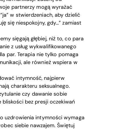
ydwoje partnerzy mogą wyrażać
a” w stwierdzeniach, aby dzielić
ję się niespokojny, gdy…” zamiast
my sięgają głębiej, niż to, co para
anie z usług wykwalifikowanego
dla par. Terapia nie tylko pomaga
unikacji, ale również wspiera w
ować intymność, najpierw
 mają charakteru seksualnego.
rzytulanie czy dawanie sobie
liskości bez presji oczekiwań
do uzdrowienia intymności wymaga
 wobec siebie nawzajem. Świętuj