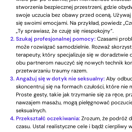
stworzenia bezpiecznej przestrzeni, gdzie ob
swoje uczucia bez obawy przed oceną. Używaj “j
się swoimi emocjami. Na przykład, powiedz „Czu
„Ty sprawiasz, że czuję się niespokojny”.
Szukaj profesjonalnej pomocy:
Czasami proble
może rozwiązać samodzielnie. Rozważ skorzyst
terapeuty, który specjalizuje się w doradztwie 
obu partnerom nauczyć się nowych technik kom
przetwarzaniu traumy razem.
Angażuj się w dotyk nie seksualny:
Aby odbud
skoncentruj się na formach czułości, które nie
Proste gesty, takie jak trzymanie się za ręce, p
nawzajem masażu, mogą pielęgnować poczucie b
seksualnych.
Przekształć oczekiwania:
Zrozum, że podróż 
czasu. Ustal realistyczne cele i bądź cierpliwy