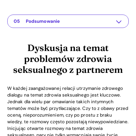
Dyskusja na temat problemów zdrowia seksualnego z partnerem
The app for your relationship
Zrozumienie problemu
Praktyczne rozwiązania i spostrzeżenia
Podsumowanie
Dyskusja na temat
problemów zdrowia
seksualnego z partnerem
W każdej zaangażowanej relacji utrzymanie zdrowego
dialogu na temat zdrowia seksualnego jest kluczowe.
Jednak dla wielu par omawianie takich intymnych
tematów może być przytłaczające. Czy to z obawy przed
oceną, nieporozumieniem, czy po prostu z braku
wiedzy, te rozmowy często pozostają niewypowiedziane.
Inicjując otwarte rozmowy na temat zdrowia
seksualnego, pary nie tylko wzmacniają swoje życie