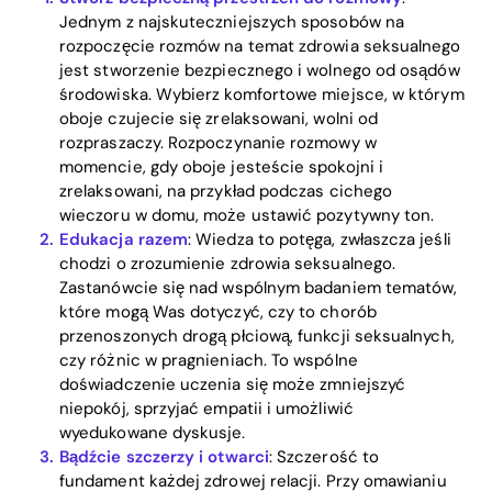
Jednym z najskuteczniejszych sposobów na
rozpoczęcie rozmów na temat zdrowia seksualnego
jest stworzenie bezpiecznego i wolnego od osądów
środowiska. Wybierz komfortowe miejsce, w którym
oboje czujecie się zrelaksowani, wolni od
rozpraszaczy. Rozpoczynanie rozmowy w
momencie, gdy oboje jesteście spokojni i
zrelaksowani, na przykład podczas cichego
wieczoru w domu, może ustawić pozytywny ton.
Home
Edukacja razem
: Wiedza to potęga, zwłaszcza jeśli
chodzi o zrozumienie zdrowia seksualnego.
Blog
Zastanówcie się nad wspólnym badaniem tematów,
które mogą Was dotyczyć, czy to chorób
przenoszonych drogą płciową, funkcji seksualnych,
czy różnic w pragnieniach. To wspólne
Download
doświadczenie uczenia się może zmniejszyć
niepokój, sprzyjać empatii i umożliwić
wyedukowane dyskusje.
Bądźcie szczerzy i otwarci
: Szczerość to
fundament każdej zdrowej relacji. Przy omawianiu