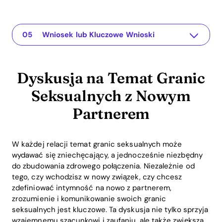
Dyskusja na Temat Granic Seksualnych z Nowym Partnerem
The app for your relationship
Zrozumienie Problemu
Praktyczne Rozwiązania lub Wnioski
Wniosek lub Kluczowe Wnioski
Dyskusja na Temat Granic
Seksualnych z Nowym
Partnerem
W każdej relacji temat granic seksualnych może
wydawać się zniechęcający, a jednocześnie niezbędny
do zbudowania zdrowego połączenia. Niezależnie od
tego, czy wchodzisz w nowy związek, czy chcesz
zdefiniować intymność na nowo z partnerem,
zrozumienie i komunikowanie swoich granic
seksualnych jest kluczowe. Ta dyskusja nie tylko sprzyja
wzajemnemu szacunkowi i zaufaniu, ale także zwiększa