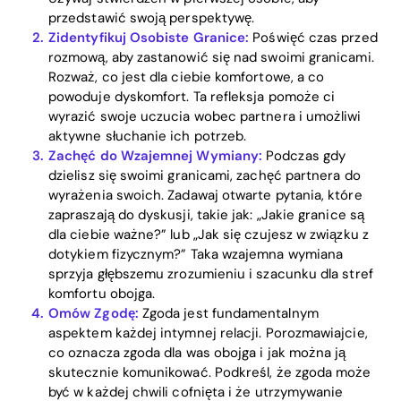
przedstawić swoją perspektywę.
Zidentyfikuj Osobiste Granice:
Poświęć czas przed
rozmową, aby zastanowić się nad swoimi granicami.
Rozważ, co jest dla ciebie komfortowe, a co
powoduje dyskomfort. Ta refleksja pomoże ci
wyrazić swoje uczucia wobec partnera i umożliwi
aktywne słuchanie ich potrzeb.
Zachęć do Wzajemnej Wymiany:
Podczas gdy
dzielisz się swoimi granicami, zachęć partnera do
Home
wyrażenia swoich. Zadawaj otwarte pytania, które
zapraszają do dyskusji, takie jak: „Jakie granice są
Blog
dla ciebie ważne?” lub „Jak się czujesz w związku z
dotykiem fizycznym?” Taka wzajemna wymiana
sprzyja głębszemu zrozumieniu i szacunku dla stref
Download
komfortu obojga.
Omów Zgodę:
Zgoda jest fundamentalnym
aspektem każdej intymnej relacji. Porozmawiajcie,
co oznacza zgoda dla was obojga i jak można ją
skutecznie komunikować. Podkreśl, że zgoda może
być w każdej chwili cofnięta i że utrzymywanie