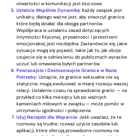
otwartości w komunikacji jest kluczowe.
Ustalcie Wspólnie Dynamikę:
Każdy związek jest
unikalny, dlatego ważne jest, aby stworzyć granice,
które będą działać dla obojga partnerów.
Współpraca w ustalaniu zasad dotyczących
intymności fizycznej, prywatności i przestrzeni
emocjonalnej jest niezbędna. Zastanówcie się, jakie
sytuacje mogą się pojawić, takie jak to, jak oboje
czujecie się w odniesieniu do publicznych wyrazów
uczuć lub omawiania byłych partnerów.
Powracajcie i Dostosowujcie Granice w Razie
Potrzeby:
Uznajcie, że granice seksualne nie są
statyczne; mogą ewoluować w miarę rozwoju waszej
relacji. Ustalenie czasu na sprawdzanie granic — na
przykład co kilka miesięcy lub po ważnych
kamieniach milowych w związku — może pomóc w
utrzymaniu zgodności i połączenia.
Użyj Narzędzi dla Wsparcia:
Jeśli uważasz, że te
rozmowy są trudne, rozważ użycie zasobów lub
aplikacji, które oferują prowadzone rozmowy na