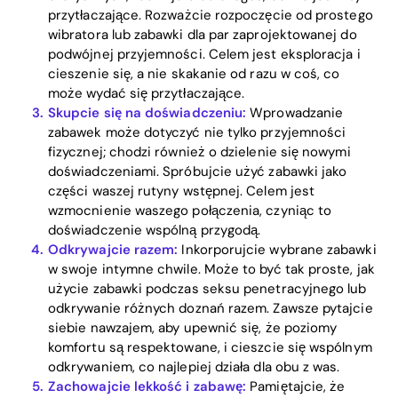
przytłaczające. Rozważcie rozpoczęcie od prostego
wibratora lub zabawki dla par zaprojektowanej do
podwójnej przyjemności. Celem jest eksploracja i
cieszenie się, a nie skakanie od razu w coś, co
może wydać się przytłaczające.
Skupcie się na doświadczeniu:
Wprowadzanie
Home
zabawek może dotyczyć nie tylko przyjemności
fizycznej; chodzi również o dzielenie się nowymi
Blog
doświadczeniami. Spróbujcie użyć zabawki jako
części waszej rutyny wstępnej. Celem jest
wzmocnienie waszego połączenia, czyniąc to
doświadczenie wspólną przygodą.
Download
Odkrywajcie razem:
Inkorporujcie wybrane zabawki
w swoje intymne chwile. Może to być tak proste, jak
użycie zabawki podczas seksu penetracyjnego lub
odkrywanie różnych doznań razem. Zawsze pytajcie
siebie nawzajem, aby upewnić się, że poziomy
komfortu są respektowane, i cieszcie się wspólnym
odkrywaniem, co najlepiej działa dla obu z was.
Zachowajcie lekkość i zabawę:
Pamiętajcie, że