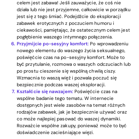
celem jest zabawa! Jeśli zauważycie, że coś nie
działa lub nie jest przyjemne, całkowicie w porządku
jest się z tego śmiać. Podejdźcie do eksploracji
zabawek erotycznych z poczuciem humoru i
ciekawości, pamiętając, że ostatecznym celem jest
pogłębienie waszego intymnego połączenia.
Przyjmijcie po-sesyjny komfort:
Po wprowadzeniu
nowego elementu do waszego życia seksualnego,
poświęćcie czas na po-sesyjny komfort. Może to
być przytulanie, rozmowa o waszych odczuciach lub
po prostu cieszenie się wspólną chwilą ciszy.
Wzmacnia to waszą więź i pozwala poczuć się
bezpiecznie podczas waszej eksploracji.
Kształćcie się nawzajem:
Poświęćcie czas na
wspólne badanie tego tematu. W internecie
dostępnych jest wiele zasobów na temat różnych
rodzajów zabawek, jak je bezpiecznie używać oraz
co może najlepiej pasować do waszej dynamiki.
Rozważcie wspólne zakupy, ponieważ może to być
doświadczenie zacieśniające więzi.