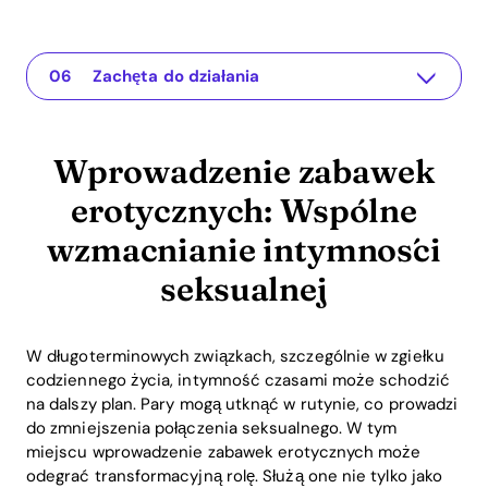
Wprowadzenie zabawek erotycznych: Wspólne wzmacnianie intymności seksualnej
The app for your relationship
Zrozumienie problemu
Praktyczne rozwiązania: Integracja zabawek erotycznych w waszym związku
Podsumowanie: Ożywianie intymności z intencją
Zachęta do działania
Wprowadzenie zabawek
erotycznych: Wspólne
wzmacnianie intymności
seksualnej
W długoterminowych związkach, szczególnie w zgiełku
codziennego życia, intymność czasami może schodzić
na dalszy plan. Pary mogą utknąć w rutynie, co prowadzi
do zmniejszenia połączenia seksualnego. W tym
miejscu wprowadzenie zabawek erotycznych może
odegrać transformacyjną rolę. Służą one nie tylko jako