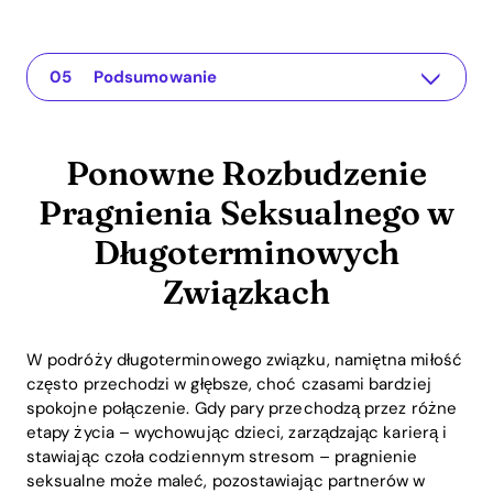
Ponowne Rozbudzenie Pragnienia Seksualnego w Długoterminowych Związkach
The app for your relationship
Zrozumienie Problem
Praktyczne Rozwiązania na Ponowne Odświeżenie Intymności
Podsumowanie
Ponowne Rozbudzenie
Pragnienia Seksualnego w
Długoterminowych
Związkach
W podróży długoterminowego związku, namiętna miłość
często przechodzi w głębsze, choć czasami bardziej
spokojne połączenie. Gdy pary przechodzą przez różne
etapy życia – wychowując dzieci, zarządzając karierą i
stawiając czoła codziennym stresom – pragnienie
seksualne może maleć, pozostawiając partnerów w