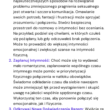
najskuteczniejszych sposobów na rozwiązanie
problemu zmniejszonego pragnienia seksualnego
jest otwarta i szczera komunikacja. Omawianie
swoich potrzeb, fantazji i frustracji może sprzyjać
zrozumieniu i połączeniu. Stwórz bezpieczną
przestrzeń do rozmowy o intymności bez oceniania.
Na przykład, podziel się chwilami, w których czułeś
się pożądany, lub gdy odczuwałeś brak połączenia.
Może to prowadzić do większej intymności
emocjonalnej i zwiększyć szanse na intymność
fizyczną.
Zaplanuj Intymność:
Choć może się to wydawać
mało romantyczne, zaplanowanie wspólnego czasu
Home
intymnego może pomóc w priorytetyzacji
fizycznego połączenia w natłoku obowiązków.
Blog
Świadome odkładanie czasu dla siebie nawzajem
może zmniejszyć lęk przed wystąpieniem i skupić
uwagę na jakości wspólnie spędzonego czasu.
Download
Wykorzystaj ten czas, aby ponownie połączyć się
emocjonalnie, jak i fizycznie.
Odkrywaj Nowe Doświadczenia Razem:
Wyjście ze