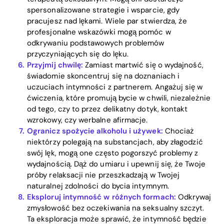
spersonalizowane strategie i wsparcie, gdy
pracujesz nad lękami. Wiele par stwierdza, że
profesjonalne wskazówki mogą pomóc w
odkrywaniu podstawowych problemów
przyczyniających się do lęku.
Przyjmij chwilę:
Zamiast martwić się o wydajność,
świadomie skoncentruj się na doznaniach i
uczuciach intymności z partnerem. Angażuj się w
ćwiczenia, które promują bycie w chwili, niezależnie
od tego, czy to przez delikatny dotyk, kontakt
wzrokowy, czy werbalne afirmacje.
Ogranicz spożycie alkoholu i używek:
Chociaż
niektórzy polegają na substancjach, aby złagodzić
swój lęk, mogą one często pogorszyć problemy z
wydajnością. Dąż do umiaru i upewnij się, że Twoje
próby relaksacji nie przeszkadzają w Twojej
naturalnej zdolności do bycia intymnym.
Eksploruj intymność w różnych formach:
Odkrywaj
zmysłowość bez oczekiwania na seksualny szczyt.
Ta eksploracja może sprawić, że intymność będzie