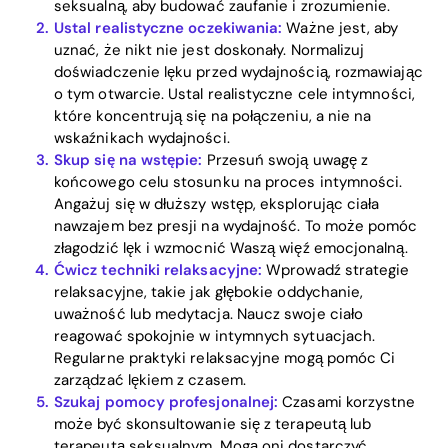
seksualną, aby budować zaufanie i zrozumienie.
Ustal realistyczne oczekiwania:
Ważne jest, aby
uznać, że nikt nie jest doskonały. Normalizuj
doświadczenie lęku przed wydajnością, rozmawiając
o tym otwarcie. Ustal realistyczne cele intymności,
które koncentrują się na połączeniu, a nie na
wskaźnikach wydajności.
Skup się na wstępie:
Przesuń swoją uwagę z
Home
końcowego celu stosunku na proces intymności.
Angażuj się w dłuższy wstęp, eksplorując ciała
Blog
nawzajem bez presji na wydajność. To może pomóc
złagodzić lęk i wzmocnić Waszą więź emocjonalną.
Ćwicz techniki relaksacyjne:
Wprowadź strategie
Download
relaksacyjne, takie jak głębokie oddychanie,
uważność lub medytacja. Naucz swoje ciało
reagować spokojnie w intymnych sytuacjach.
Regularne praktyki relaksacyjne mogą pomóc Ci
zarządzać lękiem z czasem.
Szukaj pomocy profesjonalnej:
Czasami korzystne
może być skonsultowanie się z terapeutą lub
terapeutą seksualnym. Mogą oni dostarczyć