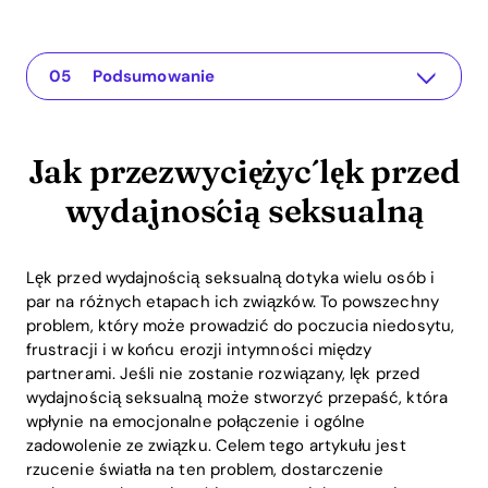
Jak przezwyciężyć lęk przed wydajnością seksualną
Aplikacja dla Twojego związku
Zrozumienie problemu
Praktyczne rozwiązania lub spostrzeżenia
Podsumowanie
Jak przezwyciężyć lęk przed
wydajnością seksualną
Lęk przed wydajnością seksualną dotyka wielu osób i
par na różnych etapach ich związków. To powszechny
problem, który może prowadzić do poczucia niedosytu,
frustracji i w końcu erozji intymności między
partnerami. Jeśli nie zostanie rozwiązany, lęk przed
wydajnością seksualną może stworzyć przepaść, która
wpłynie na emocjonalne połączenie i ogólne
zadowolenie ze związku. Celem tego artykułu jest
rzucenie światła na ten problem, dostarczenie