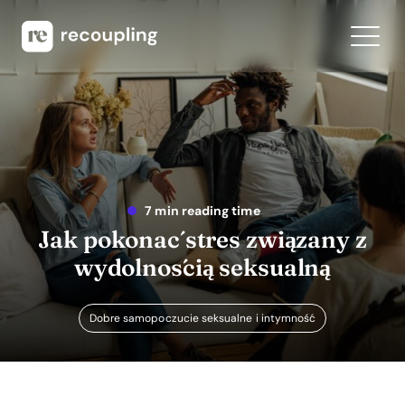
7 min reading time
Jak pokonać stres związany z
wydolnością seksualną
Dobre samopoczucie seksualne i intymność