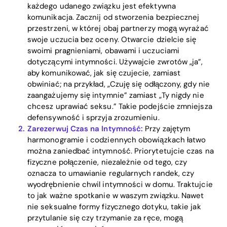
każdego udanego związku jest efektywna
komunikacja. Zacznij od stworzenia bezpiecznej
przestrzeni, w której obaj partnerzy mogą wyrażać
swoje uczucia bez oceny. Otwarcie dzielcie się
swoimi pragnieniami, obawami i uczuciami
dotyczącymi intymności. Używajcie zwrotów „ja”,
aby komunikować, jak się czujecie, zamiast
obwiniać; na przykład, „Czuję się odłączony, gdy nie
zaangażujemy się intymnie” zamiast „Ty nigdy nie
chcesz uprawiać seksu.” Takie podejście zmniejsza
defensywność i sprzyja zrozumieniu.
Zarezerwuj Czas na Intymność:
Przy zajętym
harmonogramie i codziennych obowiązkach łatwo
można zaniedbać intymność. Priorytetujcie czas na
fizyczne połączenie, niezależnie od tego, czy
oznacza to umawianie regularnych randek, czy
wyodrębnienie chwil intymności w domu. Traktujcie
to jak ważne spotkanie w waszym związku. Nawet
nie seksualne formy fizycznego dotyku, takie jak
przytulanie się czy trzymanie za ręce, mogą
Home