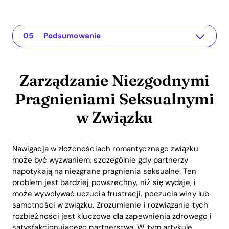
Zarządzanie Niezgodnymi Pragnieniami Seksualnymi w Związku
The app for your relationship
Zrozumienie Problemu
Praktyczne Rozwiązania w Związku z Niezgodnymi Pragnieniami
Podsumowanie
Zarządzanie Niezgodnymi
Pragnieniami Seksualnymi
w Związku
Nawigacja w złożonościach romantycznego związku
może być wyzwaniem, szczególnie gdy partnerzy
napotykają na niezgrane pragnienia seksualne. Ten
problem jest bardziej powszechny, niż się wydaje, i
może wywoływać uczucia frustracji, poczucia winy lub
samotności w związku. Zrozumienie i rozwiązanie tych
rozbieżności jest kluczowe dla zapewnienia zdrowego i
satysfakcjonującego partnerstwa. W tym artykule