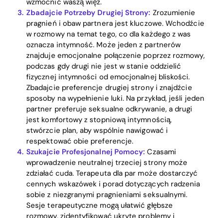
wzmocnić waszą więź.
Zbadajcie Potrzeby Drugiej Strony:
Zrozumienie
Blog
pragnień i obaw partnera jest kluczowe. Wchodźcie
w rozmowy na temat tego, co dla każdego z was
oznacza intymność. Może jeden z partnerów
znajduje emocjonalne połączenie poprzez rozmowy,
Download
podczas gdy drugi nie jest w stanie oddzielić
fizycznej intymności od emocjonalnej bliskości.
Zbadajcie preferencje drugiej strony i znajdźcie
sposoby na wypełnienie luki. Na przykład, jeśli jeden
partner preferuje seksualne odkrywanie, a drugi
jest komfortowy z stopniową intymnością,
stwórzcie plan, aby wspólnie nawigować i
respektować obie preferencje.
Szukajcie Profesjonalnej Pomocy:
Czasami
wprowadzenie neutralnej trzeciej strony może
zdziałać cuda. Terapeuta dla par może dostarczyć
cennych wskazówek i porad dotyczących radzenia
sobie z niezgranymi pragnieniami seksualnymi.
Sesje terapeutyczne mogą ułatwić głębsze
rozmowy, zidentyfikować ukryte problemy i