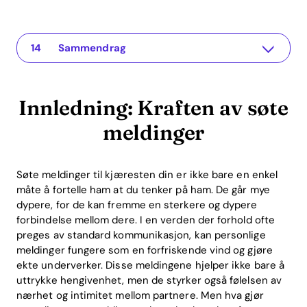
Innledning: Kraften av søte meldinger
The app for your relationship
Hva er en søt melding?
Tips for søte meldinger
Eksempler på søte meldinger
Teknologiens rolle: Recoupling App
Øke den følelsesmessige intelligensen
Vitenskapelig funderte øvelser for par
ROI: Hvorfor investering i kommunikasjon lønner seg
Ofte stilte spørsmål
Hvorfor er søte meldinger viktige?
Hvor ofte bør jeg sende søte meldinger til kjæresten min?
Kan Recoupling App hjelpe med å formulere søte meldinger?
Sammendrag
Innledning: Kraften av søte
meldinger
Søte meldinger til kjæresten din er ikke bare en enkel
måte å fortelle ham at du tenker på ham. De går mye
dypere, for de kan fremme en sterkere og dypere
forbindelse mellom dere. I en verden der forhold ofte
preges av standard kommunikasjon, kan personlige
meldinger fungere som en forfriskende vind og gjøre
ekte underverker. Disse meldingene hjelper ikke bare å
uttrykke hengivenhet, men de styrker også følelsen av
nærhet og intimitet mellom partnere. Men hva gjør