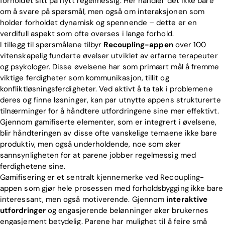
forholdet sitt på nytt regelmessig. Her handler det ikke bare
om å svare på spørsmål, men også om interaksjonen som
holder forholdet dynamisk og spennende – dette er en
verdifull aspekt som ofte overses i lange forhold.
I tillegg til spørsmålene tilbyr
Recoupling-appen
over 100
vitenskapelig funderte øvelser utviklet av erfarne terapeuter
og psykologer. Disse øvelsene har som primært mål å fremme
viktige ferdigheter som kommunikasjon, tillit og
konfliktløsningsferdigheter. Ved aktivt å ta tak i problemene
deres og finne løsninger, kan par utnytte appens strukturerte
tilnærminger for å håndtere utfordringene sine mer effektivt.
Gjennom gamifiserte elementer, som er integrert i øvelsene,
blir håndteringen av disse ofte vanskelige temaene ikke bare
produktiv, men også underholdende, noe som øker
sannsynligheten for at parene jobber regelmessig med
ferdighetene sine.
Gamifisering er et sentralt kjennemerke ved Recoupling-
appen som gjør hele prosessen med forholdsbygging ikke bare
interessant, men også motiverende. Gjennom
interaktive
utfordringer
og engasjerende belønninger øker brukernes
engasjement betydelig. Parene har mulighet til å feire små