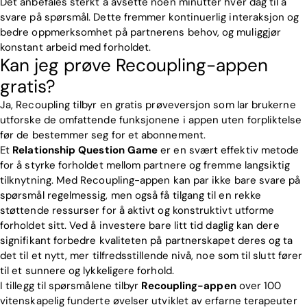
Det anbefales sterkt å avsette noen minutter hver dag til å
svare på spørsmål. Dette fremmer kontinuerlig interaksjon og
bedre oppmerksomhet på partnerens behov, og muliggjør
konstant arbeid med forholdet.
Kan jeg prøve Recoupling-appen
gratis?
Ja, Recoupling tilbyr en gratis prøveversjon som lar brukerne
utforske de omfattende funksjonene i appen uten forpliktelse
før de bestemmer seg for et abonnement.
Et
Relationship Question Game
er en svært effektiv metode
for å styrke forholdet mellom partnere og fremme langsiktig
tilknytning. Med Recoupling-appen kan par ikke bare svare på
spørsmål regelmessig, men også få tilgang til en rekke
støttende ressurser for å aktivt og konstruktivt utforme
forholdet sitt. Ved å investere bare litt tid daglig kan dere
signifikant forbedre kvaliteten på partnerskapet deres og ta
det til et nytt, mer tilfredsstillende nivå, noe som til slutt fører
til et sunnere og lykkeligere forhold.
I tillegg til spørsmålene tilbyr
Recoupling-appen
over 100
vitenskapelig funderte øvelser utviklet av erfarne terapeuter