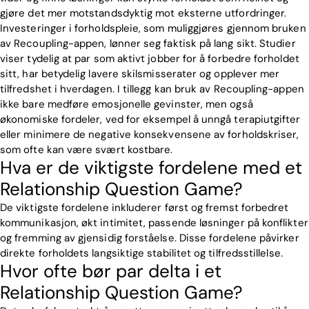
gjøre det mer motstandsdyktig mot eksterne utfordringer.
Investeringer i forholdspleie, som muliggjøres gjennom bruken
av Recoupling-appen, lønner seg faktisk på lang sikt. Studier
viser tydelig at par som aktivt jobber for å forbedre forholdet
sitt, har betydelig lavere skilsmisserater og opplever mer
tilfredshet i hverdagen. I tillegg kan bruk av Recoupling-appen
ikke bare medføre emosjonelle gevinster, men også
økonomiske fordeler, ved for eksempel å unngå terapiutgifter
eller minimere de negative konsekvensene av forholdskriser,
som ofte kan være svært kostbare.
Hva er de viktigste fordelene med et
Relationship Question Game?
De viktigste fordelene inkluderer først og fremst forbedret
kommunikasjon, økt intimitet, passende løsninger på konflikter
og fremming av gjensidig forståelse. Disse fordelene påvirker
direkte forholdets langsiktige stabilitet og tilfredsstillelse.
Hvor ofte bør par delta i et
Relationship Question Game?