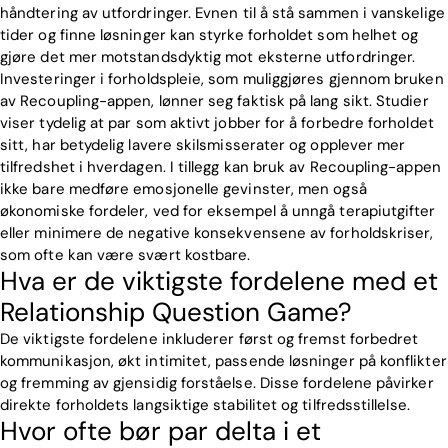
håndtering av utfordringer. Evnen til å stå sammen i vanskelige
tider og finne løsninger kan styrke forholdet som helhet og
gjøre det mer motstandsdyktig mot eksterne utfordringer.
Investeringer i forholdspleie, som muliggjøres gjennom bruken
av Recoupling-appen, lønner seg faktisk på lang sikt. Studier
viser tydelig at par som aktivt jobber for å forbedre forholdet
sitt, har betydelig lavere skilsmisserater og opplever mer
tilfredshet i hverdagen. I tillegg kan bruk av Recoupling-appen
ikke bare medføre emosjonelle gevinster, men også
økonomiske fordeler, ved for eksempel å unngå terapiutgifter
eller minimere de negative konsekvensene av forholdskriser,
som ofte kan være svært kostbare.
Hva er de viktigste fordelene med et
Relationship Question Game?
De viktigste fordelene inkluderer først og fremst forbedret
kommunikasjon, økt intimitet, passende løsninger på konflikter
og fremming av gjensidig forståelse. Disse fordelene påvirker
direkte forholdets langsiktige stabilitet og tilfredsstillelse.
Hvor ofte bør par delta i et