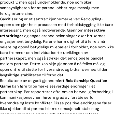
produktiv, men også underholdende, noe som øker
Blog
sannsynligheten for at parene jobber regelmessig med
ferdighetene sine.
Gamifisering er et sentralt kjennemerke ved Recoupling-
appen som gjør hele prosessen med forholdsbygging ikke bare
Download
interessant, men også motiverende. Gjennom
interaktive
utfordringer
og engasjerende belønninger øker brukernes
engasjement betydelig. Parene har mulighet til å feire små
seiere og oppnå betydelige milepæler i forholdet, noe som ikke
bare fremmer den individualiserte utviklingen av
partnerskapet, men også styrker det emosjonelle båndet
mellom partene. Dette kan skje gjennom å nå felles mål og
oppmuntre til støtte for hverandre, og bidrar dermed til den
langsiktige stabiliteten til forholdet.
Resultatene av et godt gjennomført
Relationship Question
Game
kan føre til bemerkelsesverdige endringer i et
partnerskap. Par rapporterer ofte om en betydelig forbedring i
kommunikasjonsevner, høyere grad av forståelse for
hverandre og løste konflikter. Disse positive endringene fører
ikke sjelden til at parene blir mer emosjonelt stabile og