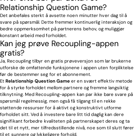
Relationship Question Game?
Det anbefales sterkt å avsette noen minutter hver dag til å
svare på spørsmål. Dette fremmer kontinuerlig interaksjon og
bedre oppmerksomhet på partnerens behov, og muliggjør
konstant arbeid med forholdet.
Kan jeg prøve Recoupling-appen
gratis?
Ja, Recoupling tilbyr en gratis prøveversjon som lar brukerne
utforske de omfattende funksjonene i appen uten forpliktelse
før de bestemmer seg for et abonnement.
Et
Relationship Question Game
er en svært effektiv metode
for å styrke forholdet mellom partnere og fremme langsiktig
tilknytning. Med Recoupling-appen kan par ikke bare svare på
spørsmål regelmessig, men også få tilgang til en rekke
støttende ressurser for å aktivt og konstruktivt utforme
forholdet sitt. Ved å investere bare litt tid daglig kan dere
signifikant forbedre kvaliteten på partnerskapet deres og ta
det til et nytt, mer tilfredsstillende nivå, noe som til slutt fører
til et sunnere og lykkeligere forhold.