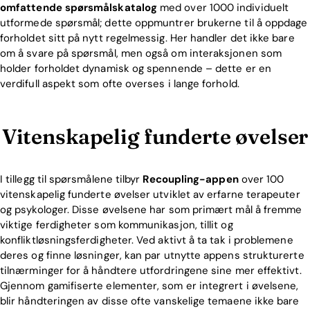
omfattende spørsmålskatalog
med over 1000 individuelt
utformede spørsmål; dette oppmuntrer brukerne til å oppdage
forholdet sitt på nytt regelmessig. Her handler det ikke bare
om å svare på spørsmål, men også om interaksjonen som
holder forholdet dynamisk og spennende – dette er en
verdifull aspekt som ofte overses i lange forhold.
Vitenskapelig funderte øvelser
I tillegg til spørsmålene tilbyr
Recoupling-appen
over 100
vitenskapelig funderte øvelser utviklet av erfarne terapeuter
og psykologer. Disse øvelsene har som primært mål å fremme
viktige ferdigheter som kommunikasjon, tillit og
konfliktløsningsferdigheter. Ved aktivt å ta tak i problemene
deres og finne løsninger, kan par utnytte appens strukturerte
tilnærminger for å håndtere utfordringene sine mer effektivt.
Gjennom gamifiserte elementer, som er integrert i øvelsene,
Home
blir håndteringen av disse ofte vanskelige temaene ikke bare