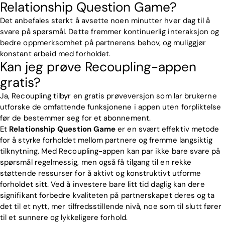
Relationship Question Game?
Det anbefales sterkt å avsette noen minutter hver dag til å
svare på spørsmål. Dette fremmer kontinuerlig interaksjon og
bedre oppmerksomhet på partnerens behov, og muliggjør
konstant arbeid med forholdet.
Kan jeg prøve Recoupling-appen
gratis?
Ja, Recoupling tilbyr en gratis prøveversjon som lar brukerne
utforske de omfattende funksjonene i appen uten forpliktelse
før de bestemmer seg for et abonnement.
Et
Relationship Question Game
er en svært effektiv metode
for å styrke forholdet mellom partnere og fremme langsiktig
tilknytning. Med Recoupling-appen kan par ikke bare svare på
spørsmål regelmessig, men også få tilgang til en rekke
støttende ressurser for å aktivt og konstruktivt utforme
forholdet sitt. Ved å investere bare litt tid daglig kan dere
signifikant forbedre kvaliteten på partnerskapet deres og ta
det til et nytt, mer tilfredsstillende nivå, noe som til slutt fører
til et sunnere og lykkeligere forhold.