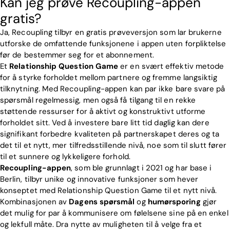
Kan jeg prøve Recoupling-appen
gratis?
Ja, Recoupling tilbyr en gratis prøveversjon som lar brukerne
utforske de omfattende funksjonene i appen uten forpliktelse
før de bestemmer seg for et abonnement.
Et
Relationship Question Game
er en svært effektiv metode
for å styrke forholdet mellom partnere og fremme langsiktig
tilknytning. Med Recoupling-appen kan par ikke bare svare på
spørsmål regelmessig, men også få tilgang til en rekke
støttende ressurser for å aktivt og konstruktivt utforme
forholdet sitt. Ved å investere bare litt tid daglig kan dere
signifikant forbedre kvaliteten på partnerskapet deres og ta
det til et nytt, mer tilfredsstillende nivå, noe som til slutt fører
til et sunnere og lykkeligere forhold.
Recoupling-appen
, som ble grunnlagt i 2021 og har base i
Berlin, tilbyr unike og innovative funksjoner som hever
konseptet med Relationship Question Game til et nytt nivå.
Kombinasjonen av
Dagens spørsmål
og
humørsporing
gjør
det mulig for par å kommunisere om følelsene sine på en enkel
og lekfull måte. Dra nytte av muligheten til å velge fra et