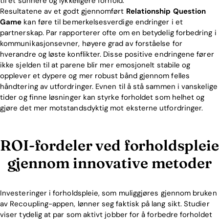
til et sunnere og lykkeligere forhold.
Resultatene av et godt gjennomført
Relationship Question
Game
kan føre til bemerkelsesverdige endringer i et
partnerskap. Par rapporterer ofte om en betydelig forbedring i
kommunikasjonsevner, høyere grad av forståelse for
hverandre og løste konflikter. Disse positive endringene fører
ikke sjelden til at parene blir mer emosjonelt stabile og
opplever et dypere og mer robust bånd gjennom felles
håndtering av utfordringer. Evnen til å stå sammen i vanskelige
tider og finne løsninger kan styrke forholdet som helhet og
gjøre det mer motstandsdyktig mot eksterne utfordringer.
ROI-fordeler ved forholdspleie
gjennom innovative metoder
Investeringer i forholdspleie, som muliggjøres gjennom bruken
av Recoupling-appen, lønner seg faktisk på lang sikt. Studier
viser tydelig at par som aktivt jobber for å forbedre forholdet