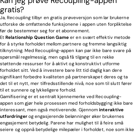
Kan jeg prøve Recoupling-appen
gratis?
Ja, Recoupling tilbyr en gratis prøveversjon som lar brukerne
utforske de omfattende funksjonene i appen uten forpliktelse
før de bestemmer seg for et abonnement.
Et
Relationship Question Game
er en svært effektiv metode
for å styrke forholdet mellom partnere og fremme langsiktig
tilknytning. Med Recoupling-appen kan par ikke bare svare på
spørsmål regelmessig, men også få tilgang til en rekke
støttende ressurser for å aktivt og konstruktivt utforme
forholdet sitt. Ved å investere bare litt tid daglig kan dere
signifikant forbedre kvaliteten på partnerskapet deres og ta
det til et nytt, mer tilfredsstillende nivå, noe som til slutt fører
til et sunnere og lykkeligere forhold.
Gamifisering er et sentralt kjennemerke ved Recoupling-
appen som gjør hele prosessen med forholdsbygging ikke bare
interessant, men også motiverende. Gjennom
interaktive
utfordringer
og engasjerende belønninger øker brukernes
engasjement betydelig. Parene har mulighet til å feire små
seiere og oppnå betydelige milepæler i forholdet, noe som ikke