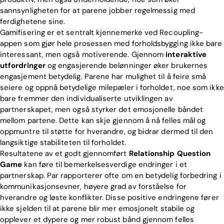
sannsynligheten for at parene jobber regelmessig med
ferdighetene sine.
Gamifisering er et sentralt kjennemerke ved Recoupling-
appen som gjør hele prosessen med forholdsbygging ikke bare
interessant, men også motiverende. Gjennom
interaktive
utfordringer
og engasjerende belønninger øker brukernes
engasjement betydelig. Parene har mulighet til å feire små
seiere og oppnå betydelige milepæler i forholdet, noe som ikke
bare fremmer den individualiserte utviklingen av
partnerskapet, men også styrker det emosjonelle båndet
mellom partene. Dette kan skje gjennom å nå felles mål og
oppmuntre til støtte for hverandre, og bidrar dermed til den
langsiktige stabiliteten til forholdet.
Resultatene av et godt gjennomført
Relationship Question
Game
kan føre til bemerkelsesverdige endringer i et
partnerskap. Par rapporterer ofte om en betydelig forbedring i
kommunikasjonsevner, høyere grad av forståelse for
hverandre og løste konflikter. Disse positive endringene fører
ikke sjelden til at parene blir mer emosjonelt stabile og
opplever et dypere og mer robust bånd gjennom felles