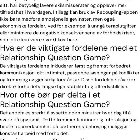
sitt, har betydelig lavere skilsmisserater og opplever mer
tilfredshet i hverdagen. I tillegg kan bruk av Recoupling-appen
ikke bare medføre emosjonelle gevinster, men også
økonomiske fordeler, ved for eksempel å unngå terapiutgifter
eller minimere de negative konsekvensene av forholdskriser,
som ofte kan være svært kostbare.
Hva er de viktigste fordelene med et
Relationship Question Game?
De viktigste fordelene inkluderer først og fremst forbedret
kommunikasjon, økt intimitet, passende løsninger på konflikter
og fremming av gjensidig forståelse. Disse fordelene påvirker
direkte forholdets langsiktige stabilitet og tilfredsstillelse.
Hvor ofte bør par delta i et
Relationship Question Game?
Det anbefales sterkt å avsette noen minutter hver dag til å
svare på spørsmål. Dette fremmer kontinuerlig interaksjon og
bedre oppmerksomhet på partnerens behov, og muliggjør
konstant arbeid med forholdet.