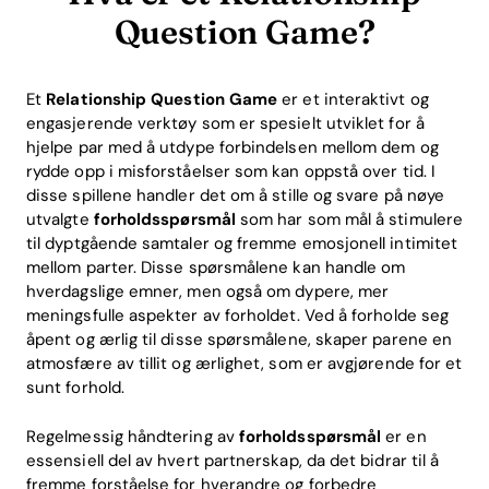
Question Game?
Et
Relationship Question Game
er et interaktivt og
engasjerende verktøy som er spesielt utviklet for å
hjelpe par med å utdype forbindelsen mellom dem og
rydde opp i misforståelser som kan oppstå over tid. I
disse spillene handler det om å stille og svare på nøye
utvalgte
forholdsspørsmål
som har som mål å stimulere
til dyptgående samtaler og fremme emosjonell intimitet
mellom parter. Disse spørsmålene kan handle om
hverdagslige emner, men også om dypere, mer
meningsfulle aspekter av forholdet. Ved å forholde seg
åpent og ærlig til disse spørsmålene, skaper parene en
atmosfære av tillit og ærlighet, som er avgjørende for et
sunt forhold.
Regelmessig håndtering av
forholdsspørsmål
er en
essensiell del av hvert partnerskap, da det bidrar til å
fremme forståelse for hverandre og forbedre