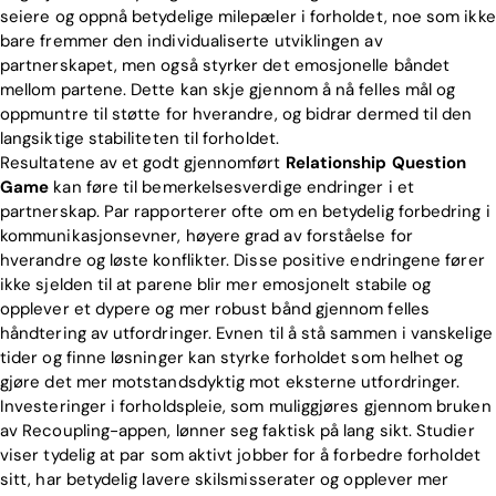
seiere og oppnå betydelige milepæler i forholdet, noe som ikke
bare fremmer den individualiserte utviklingen av
partnerskapet, men også styrker det emosjonelle båndet
mellom partene. Dette kan skje gjennom å nå felles mål og
oppmuntre til støtte for hverandre, og bidrar dermed til den
langsiktige stabiliteten til forholdet.
Resultatene av et godt gjennomført
Relationship Question
Game
kan føre til bemerkelsesverdige endringer i et
partnerskap. Par rapporterer ofte om en betydelig forbedring i
kommunikasjonsevner, høyere grad av forståelse for
hverandre og løste konflikter. Disse positive endringene fører
ikke sjelden til at parene blir mer emosjonelt stabile og
opplever et dypere og mer robust bånd gjennom felles
håndtering av utfordringer. Evnen til å stå sammen i vanskelige
tider og finne løsninger kan styrke forholdet som helhet og
gjøre det mer motstandsdyktig mot eksterne utfordringer.
Investeringer i forholdspleie, som muliggjøres gjennom bruken
av Recoupling-appen, lønner seg faktisk på lang sikt. Studier
viser tydelig at par som aktivt jobber for å forbedre forholdet
sitt, har betydelig lavere skilsmisserater og opplever mer