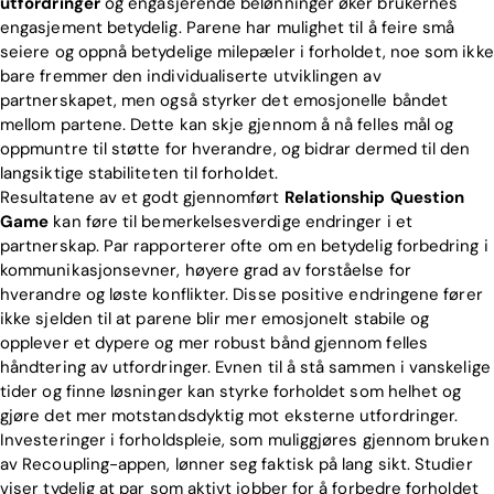
utfordringer
og engasjerende belønninger øker brukernes
engasjement betydelig. Parene har mulighet til å feire små
seiere og oppnå betydelige milepæler i forholdet, noe som ikke
bare fremmer den individualiserte utviklingen av
partnerskapet, men også styrker det emosjonelle båndet
mellom partene. Dette kan skje gjennom å nå felles mål og
oppmuntre til støtte for hverandre, og bidrar dermed til den
langsiktige stabiliteten til forholdet.
Resultatene av et godt gjennomført
Relationship Question
Game
kan føre til bemerkelsesverdige endringer i et
partnerskap. Par rapporterer ofte om en betydelig forbedring i
kommunikasjonsevner, høyere grad av forståelse for
hverandre og løste konflikter. Disse positive endringene fører
ikke sjelden til at parene blir mer emosjonelt stabile og
opplever et dypere og mer robust bånd gjennom felles
håndtering av utfordringer. Evnen til å stå sammen i vanskelige
tider og finne løsninger kan styrke forholdet som helhet og
gjøre det mer motstandsdyktig mot eksterne utfordringer.
Investeringer i forholdspleie, som muliggjøres gjennom bruken
av Recoupling-appen, lønner seg faktisk på lang sikt. Studier
viser tydelig at par som aktivt jobber for å forbedre forholdet