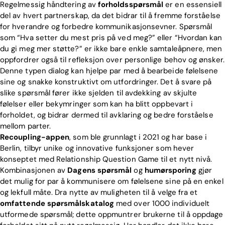
Regelmessig håndtering av
forholdsspørsmål
er en essensiell
del av hvert partnerskap, da det bidrar til å fremme forståelse
for hverandre og forbedre kommunikasjonsevner. Spørsmål
som “Hva setter du mest pris på ved meg?” eller “Hvordan kan
du gi meg mer støtte?” er ikke bare enkle samtaleåpnere, men
oppfordrer også til refleksjon over personlige behov og ønsker.
Denne typen dialog kan hjelpe par med å bearbeide følelsene
sine og snakke konstruktivt om utfordringer. Det å svare på
slike spørsmål fører ikke sjelden til avdekking av skjulte
følelser eller bekymringer som kan ha blitt oppbevart i
forholdet, og bidrar dermed til avklaring og bedre forståelse
mellom parter.
Recoupling-appen
, som ble grunnlagt i 2021 og har base i
Berlin, tilbyr unike og innovative funksjoner som hever
konseptet med Relationship Question Game til et nytt nivå.
Kombinasjonen av
Dagens spørsmål
og
humørsporing
gjør
det mulig for par å kommunisere om følelsene sine på en enkel
og lekfull måte. Dra nytte av muligheten til å velge fra et
omfattende spørsmålskatalog
med over 1000 individuelt
utformede spørsmål; dette oppmuntrer brukerne til å oppdage