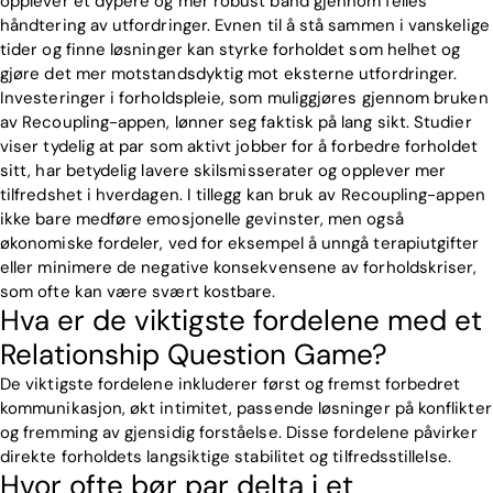
opplever et dypere og mer robust bånd gjennom felles
håndtering av utfordringer. Evnen til å stå sammen i vanskelige
tider og finne løsninger kan styrke forholdet som helhet og
gjøre det mer motstandsdyktig mot eksterne utfordringer.
Investeringer i forholdspleie, som muliggjøres gjennom bruken
av Recoupling-appen, lønner seg faktisk på lang sikt. Studier
viser tydelig at par som aktivt jobber for å forbedre forholdet
sitt, har betydelig lavere skilsmisserater og opplever mer
tilfredshet i hverdagen. I tillegg kan bruk av Recoupling-appen
ikke bare medføre emosjonelle gevinster, men også
økonomiske fordeler, ved for eksempel å unngå terapiutgifter
eller minimere de negative konsekvensene av forholdskriser,
som ofte kan være svært kostbare.
Hva er de viktigste fordelene med et
Relationship Question Game?
De viktigste fordelene inkluderer først og fremst forbedret
kommunikasjon, økt intimitet, passende løsninger på konflikter
og fremming av gjensidig forståelse. Disse fordelene påvirker
direkte forholdets langsiktige stabilitet og tilfredsstillelse.
Hvor ofte bør par delta i et