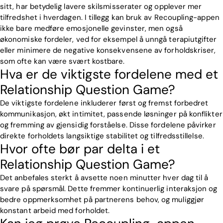
sitt, har betydelig lavere skilsmisserater og opplever mer
tilfredshet i hverdagen. I tillegg kan bruk av Recoupling-appen
ikke bare medføre emosjonelle gevinster, men også
økonomiske fordeler, ved for eksempel å unngå terapiutgifter
eller minimere de negative konsekvensene av forholdskriser,
som ofte kan være svært kostbare.
Hva er de viktigste fordelene med et
Relationship Question Game?
De viktigste fordelene inkluderer først og fremst forbedret
kommunikasjon, økt intimitet, passende løsninger på konflikter
og fremming av gjensidig forståelse. Disse fordelene påvirker
direkte forholdets langsiktige stabilitet og tilfredsstillelse.
Hvor ofte bør par delta i et
Relationship Question Game?
Det anbefales sterkt å avsette noen minutter hver dag til å
svare på spørsmål. Dette fremmer kontinuerlig interaksjon og
bedre oppmerksomhet på partnerens behov, og muliggjør
konstant arbeid med forholdet.