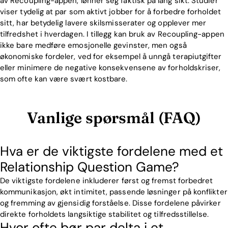
av Recoupling-appen, lønner seg faktisk på lang sikt. Studier
viser tydelig at par som aktivt jobber for å forbedre forholdet
sitt, har betydelig lavere skilsmisserater og opplever mer
tilfredshet i hverdagen. I tillegg kan bruk av Recoupling-appen
ikke bare medføre emosjonelle gevinster, men også
økonomiske fordeler, ved for eksempel å unngå terapiutgifter
eller minimere de negative konsekvensene av forholdskriser,
som ofte kan være svært kostbare.
Vanlige spørsmål (FAQ)
Hva er de viktigste fordelene med et
Relationship Question Game?
De viktigste fordelene inkluderer først og fremst forbedret
kommunikasjon, økt intimitet, passende løsninger på konflikter
og fremming av gjensidig forståelse. Disse fordelene påvirker
direkte forholdets langsiktige stabilitet og tilfredsstillelse.
Hvor ofte bør par delta i et