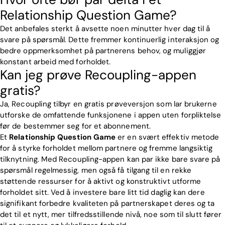
Relationship Question Game?
Det anbefales sterkt å avsette noen minutter hver dag til å
svare på spørsmål. Dette fremmer kontinuerlig interaksjon og
bedre oppmerksomhet på partnerens behov, og muliggjør
konstant arbeid med forholdet.
Kan jeg prøve Recoupling-appen
gratis?
Ja, Recoupling tilbyr en gratis prøveversjon som lar brukerne
utforske de omfattende funksjonene i appen uten forpliktelse
før de bestemmer seg for et abonnement.
Et
Relationship Question Game
er en svært effektiv metode
for å styrke forholdet mellom partnere og fremme langsiktig
tilknytning. Med Recoupling-appen kan par ikke bare svare på
spørsmål regelmessig, men også få tilgang til en rekke
støttende ressurser for å aktivt og konstruktivt utforme
forholdet sitt. Ved å investere bare litt tid daglig kan dere
signifikant forbedre kvaliteten på partnerskapet deres og ta
det til et nytt, mer tilfredsstillende nivå, noe som til slutt fører