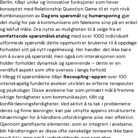
Berlin, tilbyr unike og innovative funksjoner som hever
konseptet med Relationship Question Game til et nytt nivå.
Kombinasjonen av
Dagens spørsmål
og
humørsporing
gjør
det mulig for par å kommunisere om følelsene sine på en enkel
og lekfull måte. Dra nytte av muligheten til å velge fra et
omfattende spørsmålskatalog
med over 1000 individuelt
utformede spørsmål; dette oppmuntrer brukerne til å oppdage
forholdet sitt på nytt regelmessig. Her handler det ikke bare
om å svare på spørsmål, men også om interaksjonen som
holder forholdet dynamisk og spennende – dette er en
verdifull aspekt som ofte overses i lange forhold.
I tillegg til spørsmålene tilbyr
Recoupling-appen
over 100
vitenskapelig funderte øvelser utviklet av erfarne terapeuter
og psykologer. Disse øvelsene har som primært mål å fremme
viktige ferdigheter som kommunikasjon, tillit og
konfliktløsningsferdigheter. Ved aktivt å ta tak i problemene
deres og finne løsninger, kan par utnytte appens strukturerte
tilnærminger for å håndtere utfordringene sine mer effektivt.
Gjennom gamifiserte elementer, som er integrert i øvelsene,
blir håndteringen av disse ofte vanskelige temaene ikke bare
produktiv, men også underholdende, noe som øker