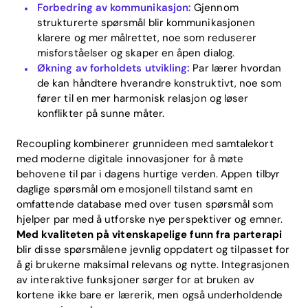
Forbedring av kommunikasjon:
Gjennom
strukturerte spørsmål blir kommunikasjonen
klarere og mer målrettet, noe som reduserer
misforståelser og skaper en åpen dialog.
Økning av forholdets utvikling:
Par lærer hvordan
de kan håndtere hverandre konstruktivt, noe som
fører til en mer harmonisk relasjon og løser
konflikter på sunne måter.
Recoupling kombinerer grunnideen med samtalekort
med moderne digitale innovasjoner for å møte
behovene til par i dagens hurtige verden. Appen tilbyr
daglige spørsmål om emosjonell tilstand samt en
omfattende database med over tusen spørsmål som
hjelper par med å utforske nye perspektiver og emner.
Med kvaliteten på vitenskapelige funn fra parterapi
blir disse spørsmålene jevnlig oppdatert og tilpasset for
å gi brukerne maksimal relevans og nytte. Integrasjonen
av interaktive funksjoner sørger for at bruken av
kortene ikke bare er lærerik, men også underholdende