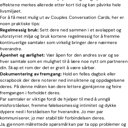
effektene merkes allerede etter kort tid og kan påvirke hele
livsmiljøet.
For å få mest mulig ut av Couples Conversation Cards, her er
noen praktiske tips:
Regelmessig bruk:
Sett dere ned sammen i et avslappet og
uforstyrret miljø og bruk kortene regelmessig for å fremme
kontinuerlige samtaler som virkelig bringer dere nærmere
hverandre.
Åpenhet og ærlighet:
Vær åpen for den andres svar og se
hver samtale som en mulighet til å lære noe nytt om partneren
din. Skap et rom der det er greit å være sårbar.
Dokumentering av fremgang:
Hold en felles dagbok eller
scrapbook der dere noterer ned innsiktene og oppdagelsene
deres. På denne måten kan dere lettere gjenkjenne og feire
fremgangen i forholdet deres.
Par samtaler er viktige fordi de hjelper til med å unngå
misforståelser, fremme følelsesmessig intimitet og dykke
dypere ned i forståelsen for hverandre. Jo mer par
kommuniserer, jo mer stabil blir forbindelsen deres.
Ja, gjennom målrettede spørsmål kan par ta opp problemer og