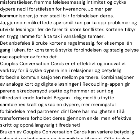
misforståelser, fremme følelsesmessig intimitet og dykke
dypere ned i forståelsen for hverandre. Jo mer par
kommuniserer, jo mer stabil blir forbindelsen deres.
Ja, gjennom målrettede spørsmål kan par ta opp problemer og
utvikle løsninger før de fører til store konflikter. Kortene tilbyr
en trygg ramme for å ta tak i vanskelige temaer.
Det anbefales å bruke kortene regelmessig, for eksempel én
gang i uken, for konstant å styrke forbindelsen og stadig belyse
nye aspekter av forholdet.
Couples Conversation Cards er et effektivt og innovativt
verktøy for å dykke dypere inn i relasjoner og betydelig
forbedre kommunikasjonen mellom partnere. Kombinasjonen
av analoge kort og digitale løsninger i Recoupling-appen gir
parene skreddersydd støtte og fremmer et sunt og
tilfredsstillende forhold. Begynn i dag med å utnytte
samtalenes kraft og skap en dypere, mer meningsfull
forbindelse med partneren din! Dere har muligheten til å
transformere forholdet deres gjennom enkle, men effektive
skritt og oppnå langvarig tilfredshet!
Bruken av Couples Conversation Cards kan variere betydelig
Home
avhengig av behovene og dynamikken til paret. Ofte brukes