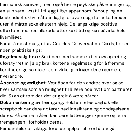
harmonisk samvær, men også færre psykiske påkjenninger og
en sunnere livsstil. I tillegg tilbyr apper som Recoupling en
kostnadseffektiv måte å daglig fordype seg i forholdstemaer
uten å måtte søke ekstern hjelp. De langsiktige positive
effektene merkes allerede etter kort tid og kan påvirke hele
livsmiljøet.
For å få mest mulig ut av Couples Conversation Cards, her er
noen praktiske tips:
Regelmessig bruk:
Sett dere ned sammen i et avslappet og
uforstyrret miljø og bruk kortene regelmessig for å fremme
kontinuerlige samtaler som virkelig bringer dere nærmere
hverandre.
Åpenhet og ærlighet:
Vær åpen for den andres svar og se
hver samtale som en mulighet til å lære noe nytt om partneren
din. Skap et rom der det er greit å være sårbar.
Dokumentering av fremgang:
Hold en felles dagbok eller
scrapbook der dere noterer ned innsiktene og oppdagelsene
deres. På denne måten kan dere lettere gjenkjenne og feire
fremgangen i forholdet deres.
Par samtaler er viktige fordi de hjelper til med å unngå