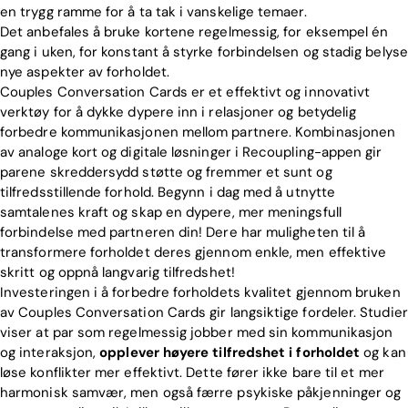
en trygg ramme for å ta tak i vanskelige temaer.
Det anbefales å bruke kortene regelmessig, for eksempel én
gang i uken, for konstant å styrke forbindelsen og stadig belyse
nye aspekter av forholdet.
Couples Conversation Cards er et effektivt og innovativt
verktøy for å dykke dypere inn i relasjoner og betydelig
forbedre kommunikasjonen mellom partnere. Kombinasjonen
av analoge kort og digitale løsninger i Recoupling-appen gir
parene skreddersydd støtte og fremmer et sunt og
tilfredsstillende forhold. Begynn i dag med å utnytte
samtalenes kraft og skap en dypere, mer meningsfull
forbindelse med partneren din! Dere har muligheten til å
transformere forholdet deres gjennom enkle, men effektive
skritt og oppnå langvarig tilfredshet!
Investeringen i å forbedre forholdets kvalitet gjennom bruken
av Couples Conversation Cards gir langsiktige fordeler. Studier
viser at par som regelmessig jobber med sin kommunikasjon
og interaksjon,
opplever høyere tilfredshet i forholdet
og kan
løse konflikter mer effektivt. Dette fører ikke bare til et mer
harmonisk samvær, men også færre psykiske påkjenninger og