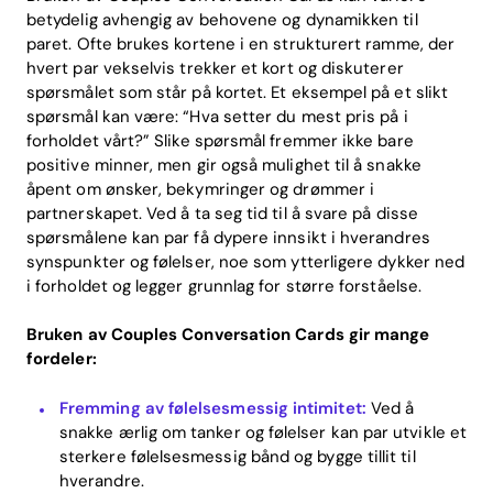
betydelig avhengig av behovene og dynamikken til
paret. Ofte brukes kortene i en strukturert ramme, der
hvert par vekselvis trekker et kort og diskuterer
spørsmålet som står på kortet. Et eksempel på et slikt
spørsmål kan være: “Hva setter du mest pris på i
forholdet vårt?” Slike spørsmål fremmer ikke bare
positive minner, men gir også mulighet til å snakke
åpent om ønsker, bekymringer og drømmer i
partnerskapet. Ved å ta seg tid til å svare på disse
spørsmålene kan par få dypere innsikt i hverandres
synspunkter og følelser, noe som ytterligere dykker ned
i forholdet og legger grunnlag for større forståelse.
Bruken av Couples Conversation Cards gir mange
fordeler:
Fremming av følelsesmessig intimitet:
Ved å
snakke ærlig om tanker og følelser kan par utvikle et
sterkere følelsesmessig bånd og bygge tillit til
hverandre.