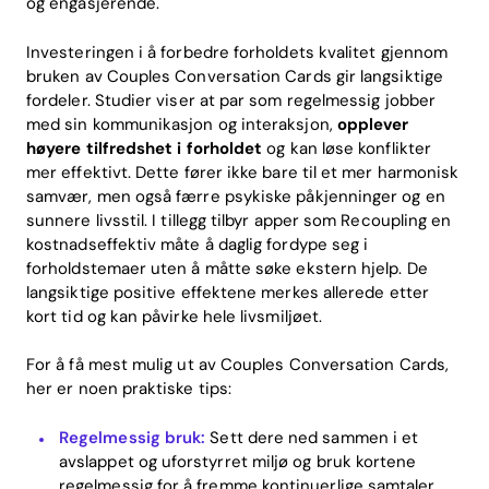
og engasjerende.
Investeringen i å forbedre forholdets kvalitet gjennom
bruken av Couples Conversation Cards gir langsiktige
fordeler. Studier viser at par som regelmessig jobber
med sin kommunikasjon og interaksjon,
opplever
høyere tilfredshet i forholdet
og kan løse konflikter
mer effektivt. Dette fører ikke bare til et mer harmonisk
samvær, men også færre psykiske påkjenninger og en
sunnere livsstil. I tillegg tilbyr apper som Recoupling en
kostnadseffektiv måte å daglig fordype seg i
forholdstemaer uten å måtte søke ekstern hjelp. De
langsiktige positive effektene merkes allerede etter
kort tid og kan påvirke hele livsmiljøet.
For å få mest mulig ut av Couples Conversation Cards,
her er noen praktiske tips:
Regelmessig bruk:
Sett dere ned sammen i et
avslappet og uforstyrret miljø og bruk kortene
regelmessig for å fremme kontinuerlige samtaler