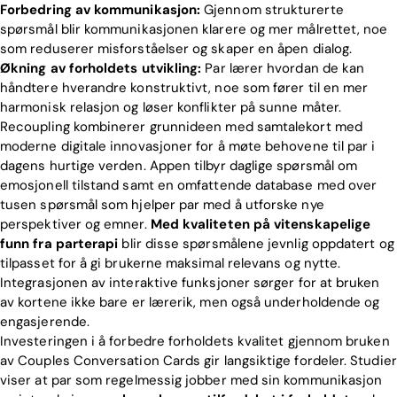
Forbedring av kommunikasjon:
Gjennom strukturerte
spørsmål blir kommunikasjonen klarere og mer målrettet, noe
som reduserer misforståelser og skaper en åpen dialog.
Økning av forholdets utvikling:
Par lærer hvordan de kan
håndtere hverandre konstruktivt, noe som fører til en mer
harmonisk relasjon og løser konflikter på sunne måter.
Recoupling kombinerer grunnideen med samtalekort med
moderne digitale innovasjoner for å møte behovene til par i
dagens hurtige verden. Appen tilbyr daglige spørsmål om
emosjonell tilstand samt en omfattende database med over
tusen spørsmål som hjelper par med å utforske nye
perspektiver og emner.
Med kvaliteten på vitenskapelige
funn fra parterapi
blir disse spørsmålene jevnlig oppdatert og
tilpasset for å gi brukerne maksimal relevans og nytte.
Integrasjonen av interaktive funksjoner sørger for at bruken
av kortene ikke bare er lærerik, men også underholdende og
engasjerende.
Investeringen i å forbedre forholdets kvalitet gjennom bruken
av Couples Conversation Cards gir langsiktige fordeler. Studier
viser at par som regelmessig jobber med sin kommunikasjon