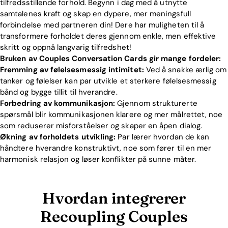
tilfredsstillende forhold. Begynn i dag med å utnytte
samtalenes kraft og skap en dypere, mer meningsfull
forbindelse med partneren din! Dere har muligheten til å
transformere forholdet deres gjennom enkle, men effektive
skritt og oppnå langvarig tilfredshet!
Bruken av Couples Conversation Cards gir mange fordeler:
Fremming av følelsesmessig intimitet:
Ved å snakke ærlig om
tanker og følelser kan par utvikle et sterkere følelsesmessig
bånd og bygge tillit til hverandre.
Forbedring av kommunikasjon:
Gjennom strukturerte
spørsmål blir kommunikasjonen klarere og mer målrettet, noe
som reduserer misforståelser og skaper en åpen dialog.
Økning av forholdets utvikling:
Par lærer hvordan de kan
håndtere hverandre konstruktivt, noe som fører til en mer
harmonisk relasjon og løser konflikter på sunne måter.
Hvordan integrerer
Recoupling Couples