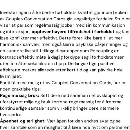
Investeringen i å forbedre forholdets kvalitet gjennom bruken
av Couples Conversation Cards gir langsiktige fordeler. Studier
viser at par som regelmessig jobber med sin kommunikasjon
og interaksjon,
opplever høyere tilfredshet i forholdet
og kan
løse konflikter mer effektivt. Dette fører ikke bare til et mer
harmonisk samvær, men også færre psykiske påkjenninger og
en sunnere livsstil. I tillegg tilbyr apper som Recoupling en
kostnadseffektiv måte å daglig fordype seg i forholdstemaer
uten å måtte søke ekstern hjelp. De langsiktige positive
effektene merkes allerede etter kort tid og kan påvirke hele
livsmiljøet.
For å få mest mulig ut av Couples Conversation Cards, her er
noen praktiske tips:
Regelmessig bruk:
Sett dere ned sammen i et avslappet og
uforstyrret miljø og bruk kortene regelmessig for å fremme
kontinuerlige samtaler som virkelig bringer dere nærmere
hverandre.
Åpenhet og ærlighet:
Vær åpen for den andres svar og se
hver samtale som en mulighet til å lære noe nytt om partneren