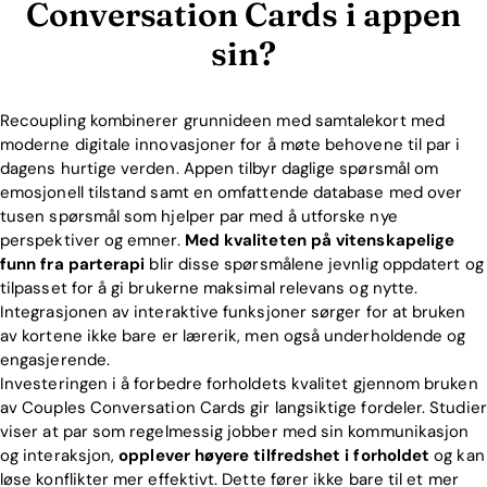
Conversation Cards i appen
sin?
Recoupling kombinerer grunnideen med samtalekort med
moderne digitale innovasjoner for å møte behovene til par i
dagens hurtige verden. Appen tilbyr daglige spørsmål om
emosjonell tilstand samt en omfattende database med over
tusen spørsmål som hjelper par med å utforske nye
perspektiver og emner.
Med kvaliteten på vitenskapelige
funn fra parterapi
blir disse spørsmålene jevnlig oppdatert og
tilpasset for å gi brukerne maksimal relevans og nytte.
Integrasjonen av interaktive funksjoner sørger for at bruken
av kortene ikke bare er lærerik, men også underholdende og
engasjerende.
Investeringen i å forbedre forholdets kvalitet gjennom bruken
av Couples Conversation Cards gir langsiktige fordeler. Studier
viser at par som regelmessig jobber med sin kommunikasjon
og interaksjon,
opplever høyere tilfredshet i forholdet
og kan
løse konflikter mer effektivt. Dette fører ikke bare til et mer