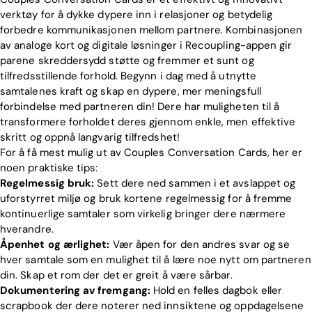
verktøy for å dykke dypere inn i relasjoner og betydelig
forbedre kommunikasjonen mellom partnere. Kombinasjonen
av analoge kort og digitale løsninger i Recoupling-appen gir
parene skreddersydd støtte og fremmer et sunt og
tilfredsstillende forhold. Begynn i dag med å utnytte
samtalenes kraft og skap en dypere, mer meningsfull
forbindelse med partneren din! Dere har muligheten til å
transformere forholdet deres gjennom enkle, men effektive
skritt og oppnå langvarig tilfredshet!
For å få mest mulig ut av Couples Conversation Cards, her er
noen praktiske tips:
Regelmessig bruk:
Sett dere ned sammen i et avslappet og
uforstyrret miljø og bruk kortene regelmessig for å fremme
kontinuerlige samtaler som virkelig bringer dere nærmere
hverandre.
Åpenhet og ærlighet:
Vær åpen for den andres svar og se
hver samtale som en mulighet til å lære noe nytt om partneren
din. Skap et rom der det er greit å være sårbar.
Dokumentering av fremgang:
Hold en felles dagbok eller
scrapbook der dere noterer ned innsiktene og oppdagelsene