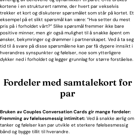
kortene i en strukturert ramme, der hvert par vekselvis
Blog
trekker et kort og diskuterer spørsmålet som står på kortet. Et
eksempel på et slikt spørsmål kan være: “Hva setter du mest
pris på i forholdet vårt?” Slike spørsmål fremmer ikke bare
Download
positive minner, men gir også mulighet til å snakke åpent om
ønsker, bekymringer og drømmer i partnerskapet. Ved å ta seg
tid til å svare på disse spørsmålene kan par få dypere innsikt i
hverandres synspunkter og følelser, noe som ytterligere
dykker ned i forholdet og legger grunnlag for større forståelse.
Fordeler med samtalekort for
par
Bruken av Couples Conversation Cards gir mange fordeler:
Fremming av følelsesmessig intimitet:
Ved å snakke ærlig om
tanker og følelser kan par utvikle et sterkere følelsesmessig
bånd og bygge tillit til hverandre.