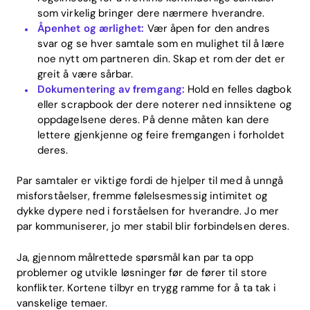
som virkelig bringer dere nærmere hverandre.
Åpenhet og ærlighet:
Vær åpen for den andres
svar og se hver samtale som en mulighet til å lære
noe nytt om partneren din. Skap et rom der det er
greit å være sårbar.
Dokumentering av fremgang:
Hold en felles dagbok
eller scrapbook der dere noterer ned innsiktene og
oppdagelsene deres. På denne måten kan dere
lettere gjenkjenne og feire fremgangen i forholdet
deres.
Par samtaler er viktige fordi de hjelper til med å unngå
misforståelser, fremme følelsesmessig intimitet og
dykke dypere ned i forståelsen for hverandre. Jo mer
par kommuniserer, jo mer stabil blir forbindelsen deres.
Ja, gjennom målrettede spørsmål kan par ta opp
problemer og utvikle løsninger før de fører til store
konflikter. Kortene tilbyr en trygg ramme for å ta tak i
vanskelige temaer.