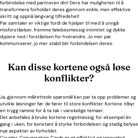
forbindelse med partneren din! Dere har muligheten til å
transformere forholdet deres gjennom enkle, men effektive
skritt og oppnå langvarig tilfredshet!
Par samtaler er viktige fordi de hjelper til med å unngå
misforståelser, fremme følelsesmessig intimitet og dykke
dypere ned i forståelsen for hverandre. Jo mer par
kommuniserer, jo mer stabil blir forbindelsen deres.
Kan disse kortene også løse
konflikter?
Ja, gjennom målrettede spørsmål kan par ta opp problemer og
utvikle løsninger før de fører til store konflikter. Kortene tilbyr
en trygg ramme for å ta tak i vanskelige temaer.
Det anbefales å bruke kortene regelmessig, for eksempel én
gang i uken, for konstant å styrke forbindelsen og stadig belyse
nye aspekter av forholdet.
Couples Conversation Cards er et effektivt og innovativt