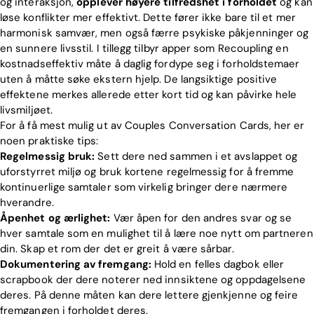
og interaksjon,
opplever høyere tilfredshet i forholdet
og kan
løse konflikter mer effektivt. Dette fører ikke bare til et mer
harmonisk samvær, men også færre psykiske påkjenninger og
en sunnere livsstil. I tillegg tilbyr apper som Recoupling en
kostnadseffektiv måte å daglig fordype seg i forholdstemaer
uten å måtte søke ekstern hjelp. De langsiktige positive
effektene merkes allerede etter kort tid og kan påvirke hele
livsmiljøet.
For å få mest mulig ut av Couples Conversation Cards, her er
noen praktiske tips:
Regelmessig bruk:
Sett dere ned sammen i et avslappet og
uforstyrret miljø og bruk kortene regelmessig for å fremme
kontinuerlige samtaler som virkelig bringer dere nærmere
hverandre.
Åpenhet og ærlighet:
Vær åpen for den andres svar og se
hver samtale som en mulighet til å lære noe nytt om partneren
din. Skap et rom der det er greit å være sårbar.
Dokumentering av fremgang:
Hold en felles dagbok eller
scrapbook der dere noterer ned innsiktene og oppdagelsene
deres. På denne måten kan dere lettere gjenkjenne og feire
fremgangen i forholdet deres.