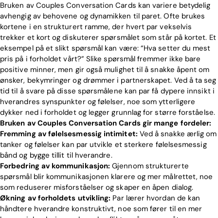
Bruken av Couples Conversation Cards kan variere betydelig
avhengig av behovene og dynamikken til paret. Ofte brukes
kortene i en strukturert ramme, der hvert par vekselvis
trekker et kort og diskuterer spørsmålet som står på kortet. Et
eksempel på et slikt spørsmål kan være: “Hva setter du mest
pris på i forholdet vårt?” Slike spørsmål fremmer ikke bare
positive minner, men gir også mulighet til å snakke åpent om
ønsker, bekymringer og drømmer i partnerskapet. Ved å ta seg
tid til å svare på disse spørsmålene kan par få dypere innsikt i
hverandres synspunkter og følelser, noe som ytterligere
dykker ned i forholdet og legger grunnlag for større forståelse.
Bruken av Couples Conversation Cards gir mange fordeler:
Fremming av følelsesmessig intimitet:
Ved å snakke ærlig om
tanker og følelser kan par utvikle et sterkere følelsesmessig
bånd og bygge tillit til hverandre.
Forbedring av kommunikasjon:
Gjennom strukturerte
spørsmål blir kommunikasjonen klarere og mer målrettet, noe
som reduserer misforståelser og skaper en åpen dialog.
Økning av forholdets utvikling:
Par lærer hvordan de kan
håndtere hverandre konstruktivt, noe som fører til en mer