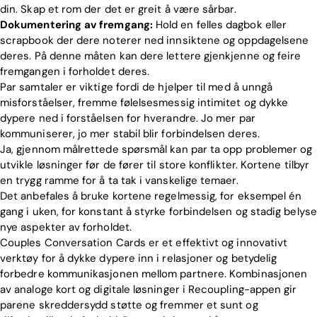
din. Skap et rom der det er greit å være sårbar.
Dokumentering av fremgang:
Hold en felles dagbok eller
scrapbook der dere noterer ned innsiktene og oppdagelsene
deres. På denne måten kan dere lettere gjenkjenne og feire
fremgangen i forholdet deres.
Par samtaler er viktige fordi de hjelper til med å unngå
misforståelser, fremme følelsesmessig intimitet og dykke
dypere ned i forståelsen for hverandre. Jo mer par
kommuniserer, jo mer stabil blir forbindelsen deres.
Ja, gjennom målrettede spørsmål kan par ta opp problemer og
utvikle løsninger før de fører til store konflikter. Kortene tilbyr
en trygg ramme for å ta tak i vanskelige temaer.
Det anbefales å bruke kortene regelmessig, for eksempel én
gang i uken, for konstant å styrke forbindelsen og stadig belyse
nye aspekter av forholdet.
Couples Conversation Cards er et effektivt og innovativt
verktøy for å dykke dypere inn i relasjoner og betydelig
forbedre kommunikasjonen mellom partnere. Kombinasjonen
av analoge kort og digitale løsninger i Recoupling-appen gir
parene skreddersydd støtte og fremmer et sunt og