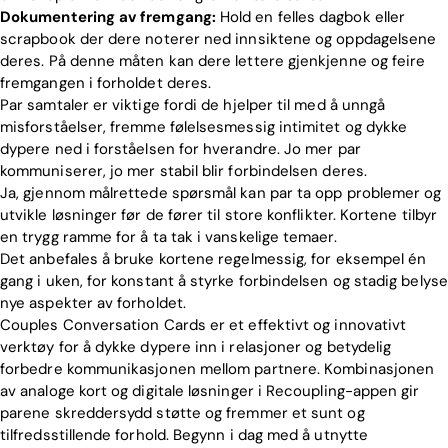
Dokumentering av fremgang:
Hold en felles dagbok eller
scrapbook der dere noterer ned innsiktene og oppdagelsene
deres. På denne måten kan dere lettere gjenkjenne og feire
fremgangen i forholdet deres.
Par samtaler er viktige fordi de hjelper til med å unngå
misforståelser, fremme følelsesmessig intimitet og dykke
dypere ned i forståelsen for hverandre. Jo mer par
kommuniserer, jo mer stabil blir forbindelsen deres.
Ja, gjennom målrettede spørsmål kan par ta opp problemer og
utvikle løsninger før de fører til store konflikter. Kortene tilbyr
en trygg ramme for å ta tak i vanskelige temaer.
Det anbefales å bruke kortene regelmessig, for eksempel én
gang i uken, for konstant å styrke forbindelsen og stadig belyse
nye aspekter av forholdet.
Couples Conversation Cards er et effektivt og innovativt
verktøy for å dykke dypere inn i relasjoner og betydelig
forbedre kommunikasjonen mellom partnere. Kombinasjonen
av analoge kort og digitale løsninger i Recoupling-appen gir
parene skreddersydd støtte og fremmer et sunt og
tilfredsstillende forhold. Begynn i dag med å utnytte