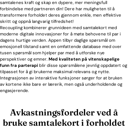
samtalenes kraft og skap en dypere, mer meningsfull
forbindelse med partneren din! Dere har muligheten til å
transformere forholdet deres gjennom enkle, men effektive
skritt og oppnå langvarig tilfredshet!
Recoupling kombinerer grunnideen med samtalekort med
moderne digitale innovasjoner for å møte behovene til par i
dagens hurtige verden. Appen tilbyr daglige spørsmål om
emosjonell tilstand samt en omfattende database med over
tusen spørsmål som hjelper par med å utforske nye
perspektiver og emner.
Med kvaliteten på vitenskapelige
funn fra parterapi
blir disse spørsmålene jevnlig oppdatert og
tilpasset for å gi brukerne maksimal relevans og nytte.
Integrasjonen av interaktive funksjoner sørger for at bruken
av kortene ikke bare er lærerik, men også underholdende og
engasjerende.
Avkastningsfordeler ved å
bruke samtalekort i forholdet