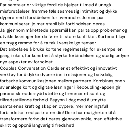
Par samtaler er viktige fordi de hjelper til med å unngå
misforståelser, fremme følelsesmessig intimitet og dykke
dypere ned i forståelsen for hverandre. Jo mer par
kommuniserer, jo mer stabil blir forbindelsen deres.
Ja, gjennom målrettede spørsmål kan par ta opp problemer og
utvikle løsninger før de fører til store konflikter. Kortene tilbyr
en trygg ramme for å ta tak i vanskelige temaer.
Det anbefales å bruke kortene regelmessig, for eksempel én
gang i uken, for konstant å styrke forbindelsen og stadig belyse
nye aspekter av forholdet.
Couples Conversation Cards er et effektivt og innovativt
verktøy for å dykke dypere inn i relasjoner og betydelig
forbedre kommunikasjonen mellom partnere. Kombinasjonen
av analoge kort og digitale løsninger i Recoupling-appen gir
parene skreddersydd støtte og fremmer et sunt og
tilfredsstillende forhold. Begynn i dag med å utnytte
samtalenes kraft og skap en dypere, mer meningsfull
forbindelse med partneren din! Dere har muligheten til å
transformere forholdet deres gjennom enkle, men effektive
skritt og oppnå langvarig tilfredshet!