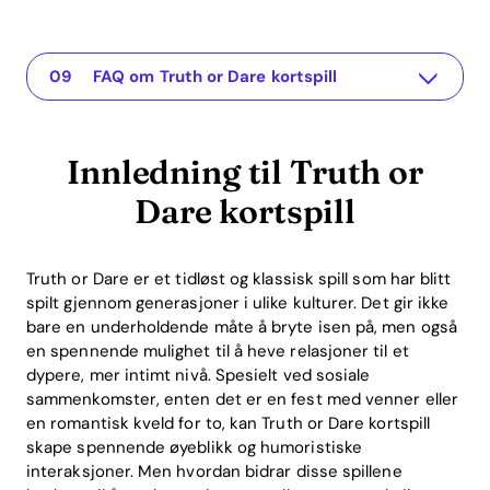
Innledning til Truth or Dare kortspill
The app for your relationship
De psykologiske fordelene med Truth or Dare kortspill
Praktiske tips for et vellykket spill
Hvordan Truth or Dare kortspill kan forbedre forholdet
ROI-fordelene med Truth or Dare kortspill i relasjoner
Truth or Dare kortspill i den digitale tidsalder
Konklusjon
FAQ om Truth or Dare kortspill
Innledning til Truth or
Dare kortspill
Truth or Dare er et tidløst og klassisk spill som har blitt
spilt gjennom generasjoner i ulike kulturer. Det gir ikke
bare en underholdende måte å bryte isen på, men også
en spennende mulighet til å heve relasjoner til et
dypere, mer intimt nivå. Spesielt ved sosiale
sammenkomster, enten det er en fest med venner eller
en romantisk kveld for to, kan Truth or Dare kortspill
skape spennende øyeblikk og humoristiske
interaksjoner. Men hvordan bidrar disse spillene