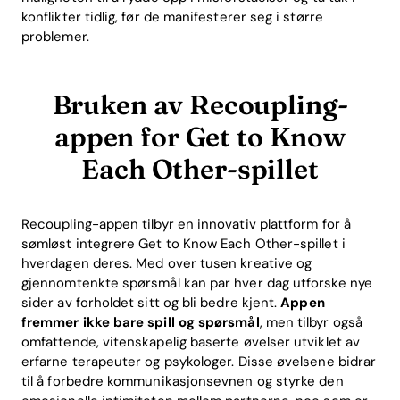
konflikter tidlig, før de manifesterer seg i større
problemer.
Bruken av Recoupling-
appen for Get to Know
Each Other-spillet
Recoupling-appen tilbyr en innovativ plattform for å
sømløst integrere Get to Know Each Other-spillet i
hverdagen deres. Med over tusen kreative og
gjennomtenkte spørsmål kan par hver dag utforske nye
sider av forholdet sitt og bli bedre kjent.
Appen
fremmer ikke bare spill og spørsmål
, men tilbyr også
omfattende, vitenskapelig baserte øvelser utviklet av
erfarne terapeuter og psykologer. Disse øvelsene bidrar
til å forbedre kommunikasjonsevnen og styrke den