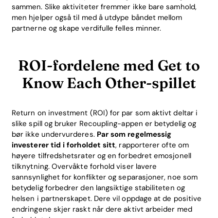
sammen. Slike aktiviteter fremmer ikke bare samhold,
men hjelper også til med å utdype båndet mellom
partnerne og skape verdifulle felles minner.
ROI-fordelene med Get to
Know Each Other-spillet
Return on investment (ROI) for par som aktivt deltar i
slike spill og bruker Recoupling-appen er betydelig og
bør ikke undervurderes.
Par som regelmessig
investerer tid i forholdet sitt
, rapporterer ofte om
høyere tilfredshetsrater og en forbedret emosjonell
tilknytning. Overvåkte forhold viser lavere
sannsynlighet for konflikter og separasjoner, noe som
betydelig forbedrer den langsiktige stabiliteten og
helsen i partnerskapet. Dere vil oppdage at de positive
endringene skjer raskt når dere aktivt arbeider med