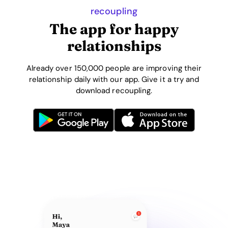
recoupling
The app for happy
relationships
Already over 150,000 people are improving their
relationship daily with our app. Give it a try and
download recoupling.