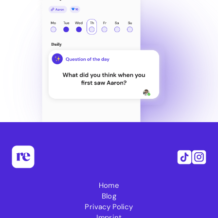
Home
Blog
Privacy Policy
Imprint