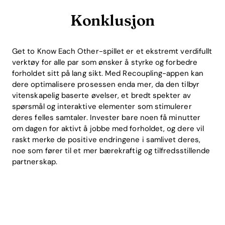
Konklusjon
Get to Know Each Other-spillet er et ekstremt verdifullt
verktøy for alle par som ønsker å styrke og forbedre
forholdet sitt på lang sikt. Med Recoupling-appen kan
dere optimalisere prosessen enda mer, da den tilbyr
vitenskapelig baserte øvelser, et bredt spekter av
spørsmål og interaktive elementer som stimulerer
deres felles samtaler. Invester bare noen få minutter
om dagen for aktivt å jobbe med forholdet, og dere vil
raskt merke de positive endringene i samlivet deres,
noe som fører til et mer bærekraftig og tilfredsstillende
partnerskap.