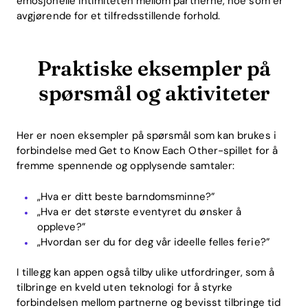
emosjonelle intimiteten mellom partnerne, noe som er
avgjørende for et tilfredsstillende forhold.
Praktiske eksempler på
spørsmål og aktiviteter
Her er noen eksempler på spørsmål som kan brukes i
forbindelse med Get to Know Each Other-spillet for å
Home
fremme spennende og opplysende samtaler:
Blog
„Hva er ditt beste barndomsminne?”
„Hva er det største eventyret du ønsker å
oppleve?”
„Hvordan ser du for deg vår ideelle felles ferie?”
Download
I tillegg kan appen også tilby ulike utfordringer, som å
tilbringe en kveld uten teknologi for å styrke
forbindelsen mellom partnerne og bevisst tilbringe tid