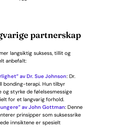
gvarige partnerskap
r langsiktig suksess, tillit og
lt anbefalt:
ærlighet” av Dr. Sue Johnson
: Dr.
 bonding-terapi. Hun tilbyr
 og styrke de følelsesmessige
t for et langvarig forhold.
å fungere” av John Gottman
: Denne
enterer prinsipper som suksessrike
ede innsiktene er spesielt