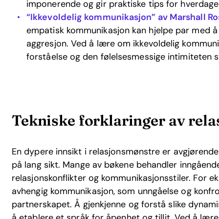
imponerende og gir praktiske tips for hverdage
“Ikkevoldelig kommunikasjon” av Marshall R
empatisk kommunikasjon kan hjelpe par med å lø
aggresjon. Ved å lære om ikkevoldelig kommun
forståelse og den følelsesmessige intimiteten s
Tekniske forklaringer av re
En dypere innsikt i relasjonsmønstre er avgjørende
på lang sikt. Mange av bøkene behandler inngåend
relasjonskonflikter og kommunikasjonsstiler. For 
avhengig kommunikasjon, som unngåelse og konfront
partnerskapet. Å gjenkjenne og forstå slike dynam
å etablere et språk for åpenhet og tillit. Ved å lær