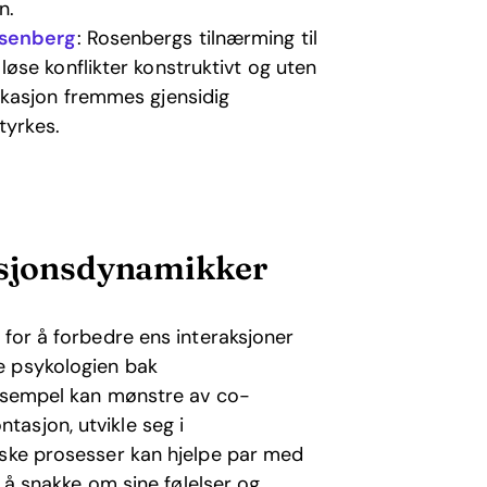
n.
osenberg
: Rosenbergs tilnærming til
se konflikter konstruktivt og uten
ikasjon fremmes gjensidig
tyrkes.
lasjonsdynamikker
 for å forbedre ens interaksjoner
e psykologien bak
eksempel kan mønstre av co-
asjon, utvikle seg i
iske prosesser kan hjelpe par med
e å snakke om sine følelser og