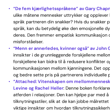
“De fem kjærlighetsspråkene” av Gary Cha
ulike måtene mennesker uttrykker og opplever k
språk partneren din snakker? Hvis du snakker p
språk, kan du betydelig øke den emosjonelle dy
deres. Den fremmer empatisk kommunikasjon o
misforståelser.
“Menn er annerledes, kvinner også” av John 
innsikter i de grunnleggende forskjellene mello
forskjellene kan bidra til å redusere konflikter 
kommunikasjonen mellom kjønningene. Det oppmu
og bedre sette pris på partnerens individuelle 
“Attached: Vitenskapen om mellommenneskel
Levine og Rachel Heller
: Denne boken forklarer
atferden i relasjoner. Den kan hjelpe par med å
tilknytningsstiler, slik at de kan jobbe målrette
viktige innsikter om hvordan tilknytningssikker