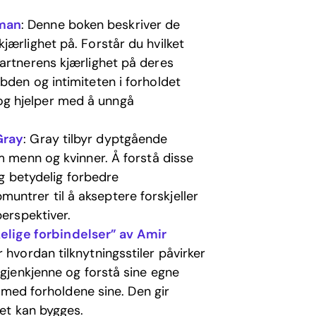
pman
: Denne boken beskriver de
jærlighet på. Forstår du hvilket
artnerens kjærlighet på deres
bden og intimiteten i forholdet
g hjelper med å unngå
Gray
: Gray tilbyr dyptgående
m menn og kvinner. Å forstå disse
og betydelig forbedre
ntrer til å akseptere forskjeller
perspektiver.
ige forbindelser” av Amir
 hvordan tilknytningsstiler påvirker
 gjenkjenne og forstå sine egne
t med forholdene sine. Den gir
het kan bygges.