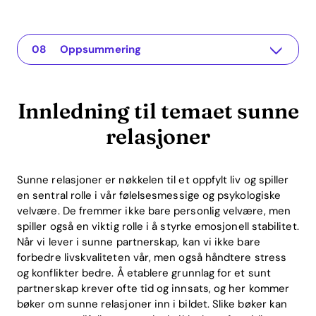
Innledning til temaet sunne relasjoner
The app for your relationship
Top bøker om sunne relasjoner
Forbindelsen mellom bøker og Recoupling-appen
Praktiske eksempler på anvendelse av det lærte
ROI-fordeler ved sunne relasjoner
Ofte stilte spørsmål (FAQ)
Oppsummering
Innledning til temaet sunne
relasjoner
Sunne relasjoner er nøkkelen til et oppfylt liv og spiller
en sentral rolle i vår følelsesmessige og psykologiske
velvære. De fremmer ikke bare personlig velvære, men
spiller også en viktig rolle i å styrke emosjonell stabilitet.
Når vi lever i sunne partnerskap, kan vi ikke bare
forbedre livskvaliteten vår, men også håndtere stress
og konflikter bedre. Å etablere grunnlag for et sunt
partnerskap krever ofte tid og innsats, og her kommer
bøker om sunne relasjoner inn i bildet. Slike bøker kan