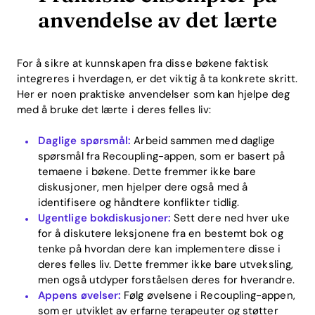
anvendelse av det lærte
Blog
For å sikre at kunnskapen fra disse bøkene faktisk
integreres i hverdagen, er det viktig å ta konkrete skritt.
Download
Her er noen praktiske anvendelser som kan hjelpe deg
med å bruke det lærte i deres felles liv:
Daglige spørsmål:
Arbeid sammen med daglige
spørsmål fra Recoupling-appen, som er basert på
temaene i bøkene. Dette fremmer ikke bare
diskusjoner, men hjelper dere også med å
identifisere og håndtere konflikter tidlig.
Ugentlige bokdiskusjoner:
Sett dere ned hver uke
for å diskutere leksjonene fra en bestemt bok og
tenke på hvordan dere kan implementere disse i
deres felles liv. Dette fremmer ikke bare utveksling,
men også utdyper forståelsen deres for hverandre.
Appens øvelser:
Følg øvelsene i Recoupling-appen,
som er utviklet av erfarne terapeuter og støtter