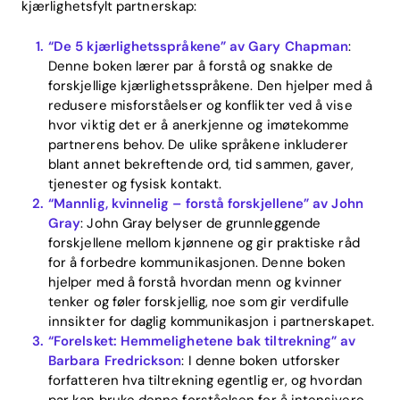
kjærlighetsfylt partnerskap:
“De 5 kjærlighetsspråkene” av Gary Chapman
:
Denne boken lærer par å forstå og snakke de
forskjellige kjærlighetsspråkene. Den hjelper med å
redusere misforståelser og konflikter ved å vise
hvor viktig det er å anerkjenne og imøtekomme
partnerens behov. De ulike språkene inkluderer
blant annet bekreftende ord, tid sammen, gaver,
tjenester og fysisk kontakt.
“Mannlig, kvinnelig – forstå forskjellene” av John
Gray
: John Gray belyser de grunnleggende
forskjellene mellom kjønnene og gir praktiske råd
for å forbedre kommunikasjonen. Denne boken
hjelper med å forstå hvordan menn og kvinner
tenker og føler forskjellig, noe som gir verdifulle
innsikter for daglig kommunikasjon i partnerskapet.
“Forelsket: Hemmelighetene bak tiltrekning” av
Barbara Fredrickson
: I denne boken utforsker
forfatteren hva tiltrekning egentlig er, og hvordan
par kan bruke denne forståelsen for å intensivere