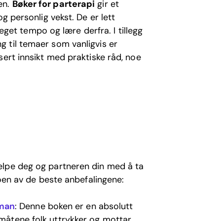
en.
Bøker for parterapi
gir et
g personlig vekst. De er lett
 eget tempo og lære derfra. I tillegg
 til temaer som vanligvis er
sert innsikt med praktiske råd, noe
elpe deg og partneren din med å ta
noen av de beste anbefalingene:
pman
: Denne boken er en absolutt
 måtene folk uttrykker og mottar