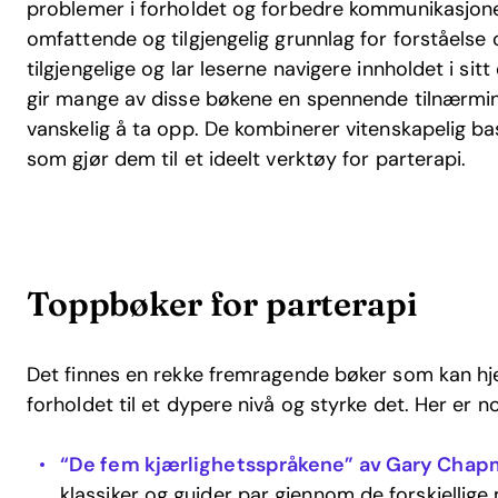
problemer i forholdet og forbedre kommunikasjon
omfattende og tilgjengelig grunnlag for forståelse o
tilgjengelige og lar leserne navigere innholdet i sitt
gir mange av disse bøkene en spennende tilnærming
vanskelig å ta opp. De kombinerer vitenskapelig ba
som gjør dem til et ideelt verktøy for parterapi.
Toppbøker for parterapi
Det finnes en rekke fremragende bøker som kan hj
forholdet til et dypere nivå og styrke det. Her er 
“De fem kjærlighetsspråkene” av Gary Cha
klassiker og guider par gjennom de forskjellige