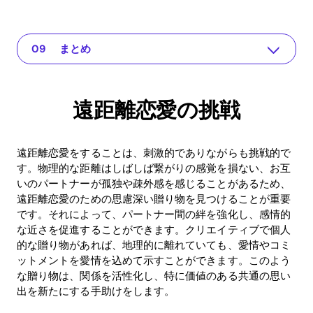
遠距離恋愛の挑戦
The app for your relationship
パーソナライズされた贈り物：個性の一ひねり
つながりのためのテクノロジーガジェット
日常の中のロマンチックなサプライズ
共通の思い出を得る体験ギフト
バウチャーのROI利益
よくある質問 (FAQ)
まとめ
遠距離恋愛の挑戦
遠距離恋愛をすることは、刺激的でありながらも挑戦的で
す。物理的な距離はしばしば繋がりの感覚を損ない、お互
いのパートナーが孤独や疎外感を感じることがあるため、
遠距離恋愛のための思慮深い贈り物を見つけることが重要
です。それによって、パートナー間の絆を強化し、感情的
な近さを促進することができます。クリエイティブで個人
的な贈り物があれば、地理的に離れていても、愛情やコミ
ットメントを愛情を込めて示すことができます。このよう
な贈り物は、関係を活性化し、特に価値のある共通の思い
出を新たにする手助けをします。