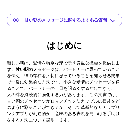
はじめに
The app for your relationship
甘い朝のメッセージの重要性
甘い朝のメッセージのインスピレーション例
価値を生む: メッセージのROI
日常に甘い朝のメッセージを取り入れるためのヒント
結論: 小さなジェスチャー、大きな効果
甘い朝のメッセージに関するよくある質問
はじめに
新しい朝は、愛情を特別な形で示す貴重な機会を提供しま
す。
甘い朝のメッセージ
は、パートナーに思っていること
を伝え、彼の存在を大切に思っていることを知らせる簡単
で非常に効果的な方法です。小さな愛情のメッセージを送
ることで、パートナーの一日を明るくするだけでなく、二
人の絆を持続的に強化する力があります。この文書では、
甘い朝のメッセージがロマンチックなカップルの日常をど
のように彩ることができるか、そして革新的なリカップリ
ングアプリが創造的かつ意味のある表現を見つける手助け
をする方法について説明します。