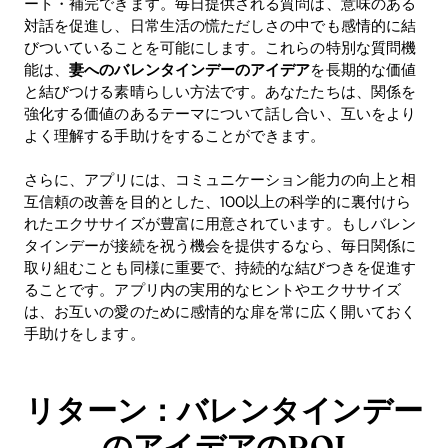
ート・補完できます。毎日提供される質問は、意味のある
対話を促進し、日常生活の慌ただしさの中でも感情的に結
Blog
びついていることを可能にします。これらの特別な質問機
能は、
妻へのバレンタインデーのアイデア
を長期的な価値
と結びつける素晴らしい方法です。あなたたちは、関係を
Download
強化する価値のあるテーマについて話し合い、互いをより
よく理解する手助けをすることができます。
さらに、アプリには、コミュニケーション能力の向上と相
互信頼の改善を目的とした、100以上の科学的に裏付けら
れたエクササイズが豊富に用意されています。もしバレン
タインデーが接続を祝う機会を提供するなら、毎日関係に
取り組むことも同様に重要で、持続的な結びつきを促進す
ることです。アプリ内の実用的なヒントやエクササイズ
は、お互いの愛のために感情的な扉を常に広く開いておく
手助けをします。
リターン：バレンタインデー
のアイデアのROI