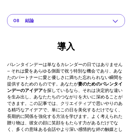
導入
The app for your relationship
パーソナルギフトの重要性
バレンタインデーのクリエイティブなアイデア
愛のケアのためのRecouplingアプリの使用
リターン：バレンタインデーのアイデアのROI
よくある質問 (FAQ)
結論
導入
バレンタインデーは単なるカレンダーの日ではありません
– それは愛をあらゆる側面で祝う特別な機会であり、あな
たのパートナーに愛と優しさに満ちた忘れられない瞬間を
提供するためのものです。あなたが
妻のためのバレンタイ
ンデーのアイデア
を探しているなら、それは決定的な違い
を生み出し、あなたたちのつながりを大いに深めることが
できます。この記事では、クリエイティブで思いやりのあ
る精巧なアイデアで、単にこの日を美化するだけでなく、
長期的に関係を強化する方法を学びます。よく考えられた
贈り物は、彼女の顔に笑顔をもたらす力があるだけでな
く、多くの意味ある会話やより深い感情的な絆の触媒とし