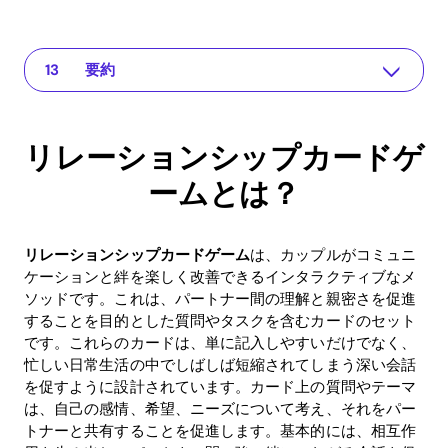
リレーションシップカードゲームとは？
The app for your relationship
なぜリレーションシップカードはカップルにとって重要なのか？
関係におけるゲームの利点
デジタル時代の関係カード：Recouplingアプリの役割
リレーションシップカードの使用に関する実用的なヒント
リレーションシップケアによる投資収益率（ROI）
リレーションシップカードゲームに関するよくある質問
リレーションシップカードとは何ですか？
カップルはどれくらいの頻度でカードゲームをプレイすべきですか？
リレーションシップカードは紛争解決に役立ちますか？
Recouplingのようなアプリを利用するメリットは何ですか？
要約
リレーションシップカードゲ
ームとは？
リレーションシップカードゲーム
は、カップルがコミュニ
ケーションと絆を楽しく改善できるインタラクティブなメ
ソッドです。これは、パートナー間の理解と親密さを促進
することを目的とした質問やタスクを含むカードのセット
です。これらのカードは、単に記入しやすいだけでなく、
忙しい日常生活の中でしばしば短縮されてしまう深い会話
を促すように設計されています。カード上の質問やテーマ
は、自己の感情、希望、ニーズについて考え、それをパー
トナーと共有することを促進します。基本的には、相互作