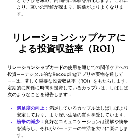
とで学びを深め、内面的に体験を消化します。これに
Home
より、互いの理解が深まり、関係がよりよくなりま
す。
Blog
リレーションシップケアに
Download
よる投資収益率（ROI）
リレーションシップカード
の使用を通じての関係ケアへの
投資——デジタル的なRecouplingアプリや実物を通じて
——は、著しく重要な投資収益率（ROI）をもたらします。
定期的に関係に時間を投資しているカップルは、しばしば
次のようなことを報告します：
満足度の向上：
満足しているカップルはしばしばより
安定しており、より深い生活の質を享受しています。
紛争の減少：
良好なコミュニケーションは誤解や紛争
を減らし、それがパートナーの生活を大いに楽にしま
す。