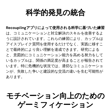
科学的発見の統合
Recouplingアプリによって使用される科学に基づいた練習
は、コミュニケーションと対立解決のスキルを改善するよ
Home
うに設計されています。これらの練習により、カップルは
アイスブレイク質問を使用するだけでなく、実践に移すこ
Blog
とで最終的により良い理解を達成できます。研究による
と、意図的にコミュニケーション能力を高める努力をして
いるカップルは、関係の満足度が高まることが報告されて
います。特に危機的な状況では、適切なコミュニケーショ
Download
ンが、失敗した争いと建設的な交流の違いを生む可能性が
あります。
モチベーション向上のための
ゲーミフィケーション