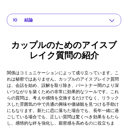
カップルのためのアイスブレイク質問の紹介
The app for your relationship
アイスブレイク質問の利点
アイスブレイク質問の例
コミュニケーション向上におけるRecouplingアプリの役割
科学的発見の統合
モチベーション向上のためのゲーミフィケーション
ROI：アイスブレイク質問の長期的な利点
よくある質問 (FAQ)
結論
カップルのためのアイスブ
レイク質問の紹介
関係はコミュニケーションによって成り立っています。こ
れは秘密ではありません。カップルのアイスブレイク質問
は、会話を始め、誤解を取り除き、パートナー間のより深
いつながりを築くための非常に効果的なツールです。これ
らの質問は、考えや感情を交換するだけでなく、リラック
スした雰囲気の中で共通の興味や価値観を見つける手助け
にもなります。新たに恋に落ちた場合でも、長年一緒に過
ごしている場合でも、正しい質問は驚くべき効果をもたら
し、感情的な絆を強化し、親密感を高めるのに役立ちま