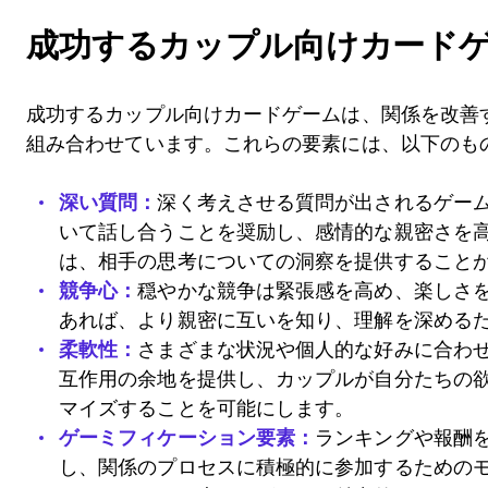
成功するカップル向けカード
成功するカップル向けカードゲームは、関係を改善
組み合わせています。これらの要素には、以下のも
深い質問：
深く考えさせる質問が出されるゲー
いて話し合うことを奨励し、感情的な親密さを
は、相手の思考についての洞察を提供すること
競争心：
穏やかな競争は緊張感を高め、楽しさ
あれば、より親密に互いを知り、理解を深める
柔軟性：
さまざまな状況や個人的な好みに合わ
互作用の余地を提供し、カップルが自分たちの
マイズすることを可能にします。
ゲーミフィケーション要素：
ランキングや報酬
し、関係のプロセスに積極的に参加するための