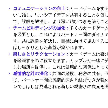
コミュニケーションの向上：
カードゲームをす
いに話し、思いやアイデアを共有することを促
で、誤解を解消し、より深い結びつきを築くこ
チームビルディングの強化：
多くのカードゲー
を必要とし、これによりパートナー間のダイナ
す。共に課題を解決し、目標に向けて協力する
はしっかりとした基盤が築かれます。
楽しさとリラクセーション：
カードゲームは喜
を軽減するのに役立ちます。カップルが一緒に
しむ場所を提供し、これは健康的な関係にとっ
感情的な絆の深化：
共同の経験、秘密の共有、
て、パートナー間の感情的深さと結びつきが強
ンでしばしば見逃される新しい親密さの次元を