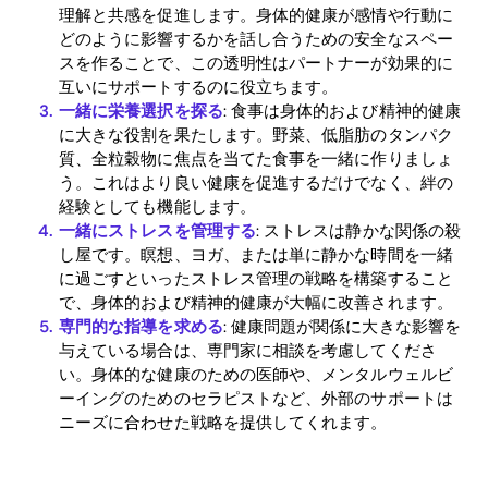
Download
理解と共感を促進します。身体的健康が感情や行動に
どのように影響するかを話し合うための安全なスペー
スを作ることで、この透明性はパートナーが効果的に
互いにサポートするのに役立ちます。
一緒に栄養選択を探る
: 食事は身体的および精神的健康
に大きな役割を果たします。野菜、低脂肪のタンパク
質、全粒穀物に焦点を当てた食事を一緒に作りましょ
う。これはより良い健康を促進するだけでなく、絆の
経験としても機能します。
一緒にストレスを管理する
: ストレスは静かな関係の殺
し屋です。瞑想、ヨガ、または単に静かな時間を一緒
に過ごすといったストレス管理の戦略を構築すること
で、身体的および精神的健康が大幅に改善されます。
専門的な指導を求める
: 健康問題が関係に大きな影響を
与えている場合は、専門家に相談を考慮してくださ
い。身体的な健康のための医師や、メンタルウェルビ
ーイングのためのセラピストなど、外部のサポートは
ニーズに合わせた戦略を提供してくれます。