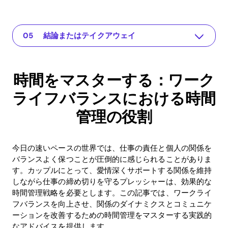
時間をマスターする：ワークライフバランスにおける時間管理の役割
あなたの関係のためのアプリ
問題の理解
実践的な解決策や洞察
結論またはテイクアウェイ
時間をマスターする：ワーク
ライフバランスにおける時間
管理の役割
今日の速いペースの世界では、仕事の責任と個人の関係を
バランスよく保つことが圧倒的に感じられることがありま
す。カップルにとって、愛情深くサポートする関係を維持
しながら仕事の締め切りを守るプレッシャーは、効果的な
時間管理戦略を必要とします。この記事では、ワークライ
フバランスを向上させ、関係のダイナミクスとコミュニケ
ーションを改善するための時間管理をマスターする実践的
なアドバイスを提供します。