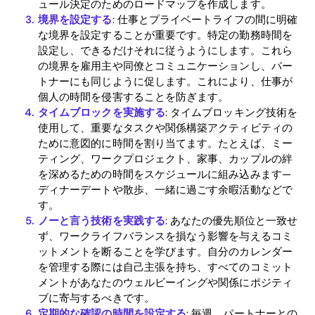
ュール決定のためのロードマップを作成します。
Home
境界を設定する
: 仕事とプライベートライフの間に明確
な境界を設定することが重要です。特定の勤務時間を
Blog
設定し、できるだけそれに従うようにします。これら
の境界を雇用主や同僚とコミュニケーションし、パー
トナーにも同じように促します。これにより、仕事が
個人の時間を侵害することを防ぎます。
Download
タイムブロックを実施する
: タイムブロッキング技術を
使用して、重要なタスクや関係構築アクティビティの
ために意図的に時間を割り当てます。たとえば、ミー
ティング、ワークプロジェクト、家事、カップルの絆
を深めるための時間をスケジュールに組み込みます—
ディナーデートや散歩、一緒に過ごす余暇活動などで
す。
ノーと言う技術を実践する
: あなたの優先順位と一致せ
ず、ワークライフバランスを損なう影響を与えるコミ
ットメントを断ることを学びます。自分のカレンダー
を管理する際には自己主張を持ち、すべてのコミット
メントがあなたのウェルビーイングや関係にポジティ
ブに寄与するべきです。
定期的な確認の時間を設定する
: 毎週、パートナーとの