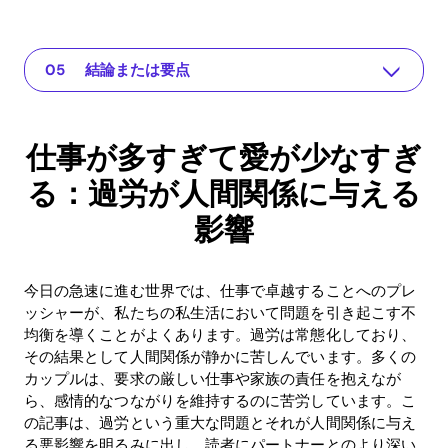
仕事が多すぎて愛が少なすぎる：過労が人間関係に与える影響
あなたの人間関係のためのアプリ
問題の理解
実践的な解決策や洞察
結論または要点
仕事が多すぎて愛が少なすぎ
る：過労が人間関係に与える
影響
今日の急速に進む世界では、仕事で卓越することへのプレ
ッシャーが、私たちの私生活において問題を引き起こす不
均衡を導くことがよくあります。過労は常態化しており、
その結果として人間関係が静かに苦しんでいます。多くの
カップルは、要求の厳しい仕事や家族の責任を抱えなが
ら、感情的なつながりを維持するのに苦労しています。こ
の記事は、過労という重大な問題とそれが人間関係に与え
る悪影響を明るみに出し、読者にパートナーとのより深い