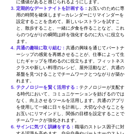
に価値があると感じられるようにします。
Blog
定期的なデートナイトを計画する：
お互いのために専
用の時間を確保します—カレンダーにリマインダーを
設定することを含めて。新しいレストランを試すこ
と、散歩すること、一緒に夕食を作ることなど、これ
Download
らのつながりの瞬間は絆を強化するのに大いに役立ち
ます。
共通の趣味に取り組む：
共通の興味を通じてパートナ
ーシップの感覚を再燃させることが、仕事によって生
じたギャップを埋めるのに役立ちます。フィットネス
クラスや新しい料理のレシピ、屋外活動など、共通の
基盤を見つけることでチームワークとつながりが築か
れます。
テクノロジーを賢く活用する：
テクノロジーが支配す
る時代において、コミュニケーションを妨げるのでは
なく、向上させるツールを活用します。共通のアプリ
を使用して一緒に日々を計画し、大切な小さなことを
お互いにリマインドし、関係の目標を設定することで
チームワークが強化されます。
サインに気づく訓練をする：
職場のストレス因子に対
する認識を高めます。自分自身やパートナーのストレ