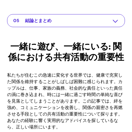
一緒に遊び、一緒にいる: 関係における共有活動の重要性
あなたの関係のためのアプリ
問題の理解
実用的な解決策と洞察
結論とまとめ
一緒に遊び、一緒にいる: 関
係における共有活動の重要性
私たちが住むこの急速に変化する世界では、健康で充実し
た関係を維持することがしばしば困難に感じられます。カ
ップルは、仕事、家族の義務、社会的な責任といった責任
の渦に巻き込まれ、時には一緒に過ごす時間の単純な喜び
を見落としてしまうことがあります。この記事では、絆を
強め、コミュニケーションを改善し、関係の親密さを再燃
させる手段としての共有活動の重要性について探ります。
あなたの経験に響く実用的なアドバイスを探しているな
ら、正しい場所にいます。