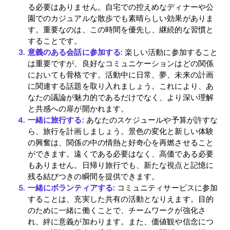
る必要はありません。自宅での控えめなディナーや公
園でのカジュアルな散歩でも素晴らしい効果がありま
す。重要なのは、この時間を優先し、継続的な習慣と
Download
することです。
意義のある会話に参加する:
楽しい活動に参加すること
は重要ですが、良好なコミュニケーションはどの関係
においても骨格です。活動中に日常、夢、未来の計画
に関連する話題を取り入れましょう。これにより、あ
なたの議論が魅力的であるだけでなく、より深い理解
と共感への扉が開かれます。
一緒に旅行する:
あなたのスケジュールや予算が許すな
ら、旅行を計画しましょう。景色の変化と新しい体験
の興奮は、関係の中の情熱と好奇心を再燃させること
ができます。遠くである必要はなく、高価である必要
もありません。日帰り旅行でも、新たな視点と記憶に
残る結びつきの瞬間を提供できます。
一緒にボランティアする:
コミュニティサービスに参加
することは、充実した共有の活動となりえます。目的
のために一緒に働くことで、チームワークが強化さ
れ、絆に意義が加わります。また、価値観や信念につ