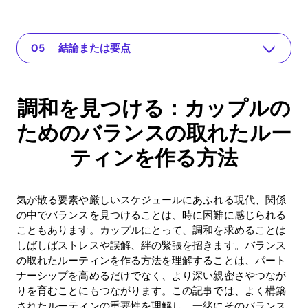
調和を見つける：カップルのためのバランスの取れたルーティンを作る方法
あなたの関係のためのアプリ
問題を理解する
実践的な解決策や洞察
結論または要点
調和を見つける：カップルの
ためのバランスの取れたルー
ティンを作る方法
気が散る要素や厳しいスケジュールにあふれる現代、関係
の中でバランスを見つけることは、時に困難に感じられる
こともあります。カップルにとって、調和を求めることは
しばしばストレスや誤解、絆の緊張を招きます。バランス
の取れたルーティンを作る方法を理解することは、パート
ナーシップを高めるだけでなく、より深い親密さやつなが
りを育むことにもつながります。この記事では、よく構築
されたルーティンの重要性を理解し、一緒にそのバランス