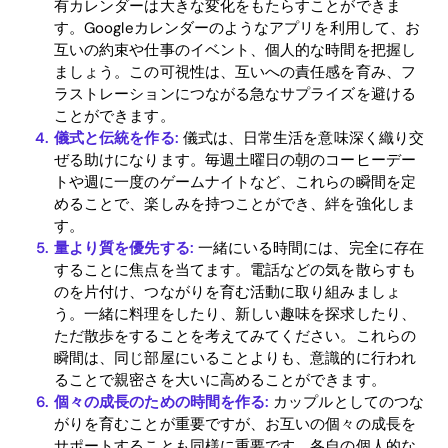
有カレンダーは大きな変化をもたらすことができま
Blog
す。Googleカレンダーのようなアプリを利用して、お
互いの約束や仕事のイベント、個人的な時間を把握し
ましょう。この可視性は、互いへの責任感を育み、フ
Download
ラストレーションにつながる急なサプライズを避ける
ことができます。
儀式と伝統を作る:
儀式は、日常生活を意味深く織り交
ぜる助けになります。毎週土曜日の朝のコーヒーデー
トや週に一度のゲームナイトなど、これらの瞬間を定
めることで、楽しみを持つことができ、絆を強化しま
す。
量より質を優先する:
一緒にいる時間には、完全に存在
することに焦点を当てます。電話などの気を散らすも
のを片付け、つながりを育む活動に取り組みましょ
う。一緒に料理をしたり、新しい趣味を探求したり、
ただ散歩をすることを考えてみてください。これらの
瞬間は、同じ部屋にいることよりも、意識的に行われ
ることで親密さを大いに高めることができます。
個々の成長のための時間を作る:
カップルとしてのつな
がりを育むことが重要ですが、お互いの個々の成長を
サポートすることも同様に重要です。各自の個人的な