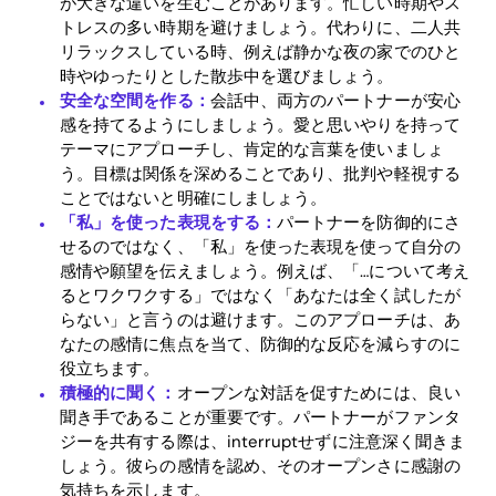
が大きな違いを生むことがあります。忙しい時期やス
トレスの多い時期を避けましょう。代わりに、二人共
リラックスしている時、例えば静かな夜の家でのひと
時やゆったりとした散歩中を選びましょう。
安全な空間を作る：
会話中、両方のパートナーが安心
感を持てるようにしましょう。愛と思いやりを持って
Home
テーマにアプローチし、肯定的な言葉を使いましょ
う。目標は関係を深めることであり、批判や軽視する
Blog
ことではないと明確にしましょう。
「私」を使った表現をする：
パートナーを防御的にさ
せるのではなく、「私」を使った表現を使って自分の
感情や願望を伝えましょう。例えば、「…について考え
Download
るとワクワクする」ではなく「あなたは全く試したが
らない」と言うのは避けます。このアプローチは、あ
なたの感情に焦点を当て、防御的な反応を減らすのに
役立ちます。
積極的に聞く：
オープンな対話を促すためには、良い
聞き手であることが重要です。パートナーがファンタ
ジーを共有する際は、interruptせずに注意深く聞きま
しょう。彼らの感情を認め、そのオープンさに感謝の
気持ちを示します。