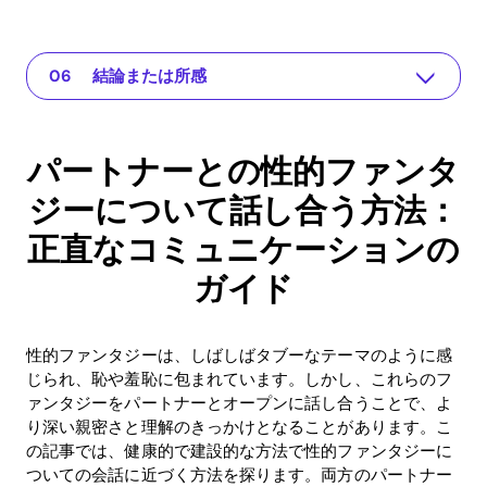
パートナーとの性的ファンタジーについて話し合う方法：正直なコミュニケーションのガイド
The app for your relationship
問題を理解する
なぜこれが重要なのか
実践的な解決策や洞察
結論または所感
パートナーとの性的ファンタ
ジーについて話し合う方法：
正直なコミュニケーションの
ガイド
性的ファンタジーは、しばしばタブーなテーマのように感
じられ、恥や羞恥に包まれています。しかし、これらのフ
ァンタジーをパートナーとオープンに話し合うことで、よ
り深い親密さと理解のきっかけとなることがあります。こ
の記事では、健康的で建設的な方法で性的ファンタジーに
ついての会話に近づく方法を探ります。両方のパートナー