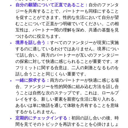
自分の願望について正直であること：
自分のファンタ
ジーを共有することで、パートナーも同様にすること
を促すことができます。性的な生活において自分が望
むことについて正直かつ明確でいてください。この相
互性は、パートナー間の理解を深め、共通の基盤を見
つけるのに役立ちます。
境界を話し合う：
すべてのファンタジーが現実に実施
するのに適しているわけではありません。境界につい
て話し合い、両方のパートナーが互いのファンタジー
の探索に対して快適に感じられることが重要です。オ
フリミットに関する合意は、二人の刺激となるものを
話し合うことと同じくらい重要です。
一緒に探求する：
両方のパートナーが快適に感じる場
合、ファンタジーを性的関係に組み込む方法を話し合
うことは自然な次のステップです。これは、ロールプ
レイをする、新しい要素を親密な生活に取り入れる、
あるいは単に物語を通して体験を共有することを意味
するかもしれません。
定期的にチェックインする：
初回の話し合いの後、時
間を見てそのトピックを再訪することを心掛けましょ