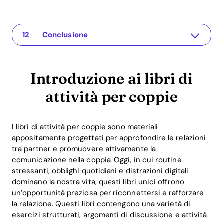
Introduzione ai libri di attività per coppie
The app for your relationship
Perché i libri di attività sono così importanti per le coppie?
Panoramica delle funzioni dell'app Recoupling
Esempi di attività nei libri
Ritorno e benefici dei libri di attività
FAQ: Domande frequenti sui libri di attività per le coppie
Cosa sono i libri di attività per coppie?
Con quale frequenza dovrebbero i coppie utilizzare i libri di attività?
Come può aiutare l'app Recoupling?
Come possiamo sapere se questi libri aiutano davvero?
Conclusione
Introduzione ai libri di
attività per coppie
I libri di attività per coppie sono materiali
appositamente progettati per approfondire le relazioni
tra partner e promuovere attivamente la
comunicazione nella coppia. Oggi, in cui routine
stressanti, obblighi quotidiani e distrazioni digitali
dominano la nostra vita, questi libri unici offrono
un’opportunità preziosa per riconnettersi e rafforzare
la relazione. Questi libri contengono una varietà di
esercizi strutturati, argomenti di discussione e attività