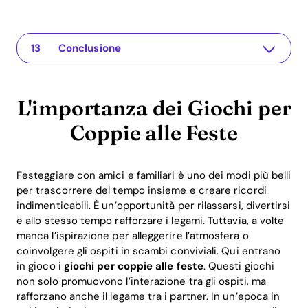
L'importanza dei Giochi per Coppie alle Feste
L'app per la tua relazione
Giochi Creativi per Coppie alle Feste
1. Giochi di Domande
2. Verità o Sfida
3. Giochi di Ruolo
Spiegazioni Tecniche ed Esempi Pratici
Vantaggi del ROI dei Giochi per Coppie
FAQ sui Giochi per Coppie alle Feste
Quali sono i migliori giochi per coppie alle feste?
Come possono le coppie beneficiare dell'App Recoupling?
I giochi sono davvero utili per le relazioni?
Conclusione
L'importanza dei Giochi per
Coppie alle Feste
Festeggiare con amici e familiari è uno dei modi più belli
per trascorrere del tempo insieme e creare ricordi
indimenticabili. È un’opportunità per rilassarsi, divertirsi
e allo stesso tempo rafforzare i legami. Tuttavia, a volte
manca l’ispirazione per alleggerire l’atmosfera o
coinvolgere gli ospiti in scambi conviviali. Qui entrano
in gioco i
giochi per coppie alle feste
. Questi giochi
non solo promuovono l’interazione tra gli ospiti, ma
rafforzano anche il legame tra i partner. In un’epoca in