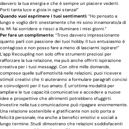
davvero la tua energia e che è sempre un piacere vederti.
Porti tanta luce e gioia in ogni stanza!”
Quando vuoi esprimere i tuoi sentimenti:
“Ho pensato a
lungo e voglio dirti onestamente che mi sono innamorato/a di
te. Mi fai sorridere e riesci a illuminare i miei giorni.”
Per fare un complimento:
“Trovo davvero impressionante
quanto parli con passione dei tuoi hobby. Il tuo entusiasmo è
contagioso e non posso fare a meno di lasciarmi ispirare!”
L’app Recoupling non solo offre strumenti preziosi per
rafforzare la tua relazione, ma può anche offrirti ispirazione
creativa per i tuoi messaggi. Con oltre mille domande,
comprese quelle sull’emotività nelle relazioni, puoi ricevere
stimoli creativi che ti aiuteranno a formulare paragrafi concisi
e coinvolgenti per il tuo amato. È un’ottima modalità per
ampliare le tue capacità comunicative e accedere a nuove
idee e prospettive che altrimenti potrebbero sfuggirti.
Investire nella tua comunicazione può ripagare enormemente.
Una relazione sostenibile e gratificante non solo porta a
felicità personale, ma anche a benefici emotivi e sociali a
lungo termine. Studi dimostrano che relazioni soddisfacenti