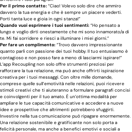
Per il primo contatto:
“Ciao! Volevo solo dire che ammiro
davvero la tua energia e che è sempre un piacere vederti.
Porti tanta luce e gioia in ogni stanza!”
Quando vuoi esprimere i tuoi sentimenti:
“Ho pensato a
lungo e voglio dirti onestamente che mi sono innamorato/a di
te. Mi fai sorridere e riesci a illuminare i miei giorni.”
Per fare un complimento:
“Trovo davvero impressionante
quanto parli con passione dei tuoi hobby. Il tuo entusiasmo è
contagioso e non posso fare a meno di lasciarmi ispirare!”
L’app Recoupling non solo offre strumenti preziosi per
rafforzare la tua relazione, ma può anche offrirti ispirazione
creativa per i tuoi messaggi. Con oltre mille domande,
comprese quelle sull’emotività nelle relazioni, puoi ricevere
stimoli creativi che ti aiuteranno a formulare paragrafi concisi
e coinvolgenti per il tuo amato. È un’ottima modalità per
ampliare le tue capacità comunicative e accedere a nuove
idee e prospettive che altrimenti potrebbero sfuggirti.
Investire nella tua comunicazione può ripagare enormemente.
Una relazione sostenibile e gratificante non solo porta a
felicità personale, ma anche a benefici emotivi e sociali a