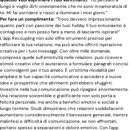
lungo e voglio dirti onestamente che mi sono innamorato/a di
te. Mi fai sorridere e riesci a illuminare i miei giorni.”
Per fare un complimento:
“Trovo davvero impressionante
quanto parli con passione dei tuoi hobby. Il tuo entusiasmo è
contagioso e non posso fare a meno di lasciarmi ispirare!”
L’app Recoupling non solo offre strumenti preziosi per
rafforzare la tua relazione, ma può anche offrirti ispirazione
creativa per i tuoi messaggi. Con oltre mille domande,
comprese quelle sull’emotività nelle relazioni, puoi ricevere
stimoli creativi che ti aiuteranno a formulare paragrafi concisi
e coinvolgenti per il tuo amato. È un’ottima modalità per
ampliare le tue capacità comunicative e accedere a nuove
idee e prospettive che altrimenti potrebbero sfuggirti.
Investire nella tua comunicazione può ripagare enormemente.
Una relazione sostenibile e gratificante non solo porta a
felicità personale, ma anche a benefici emotivi e sociali a
lungo termine. Studi dimostrano che relazioni soddisfacenti
aumentano considerevolmente il benessere generale, mentre
malintesi e difficoltà di comunicazione, se non affrontati,
portano spesso a separazioni e dolore emotivo. Con l’app