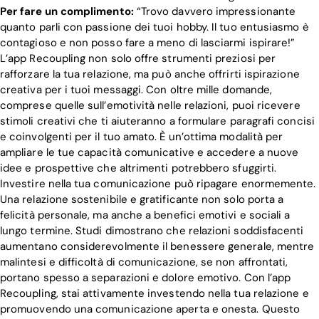
Per fare un complimento:
“Trovo davvero impressionante
Blog
quanto parli con passione dei tuoi hobby. Il tuo entusiasmo è
contagioso e non posso fare a meno di lasciarmi ispirare!”
L’app Recoupling non solo offre strumenti preziosi per
rafforzare la tua relazione, ma può anche offrirti ispirazione
Download
creativa per i tuoi messaggi. Con oltre mille domande,
comprese quelle sull’emotività nelle relazioni, puoi ricevere
stimoli creativi che ti aiuteranno a formulare paragrafi concisi
e coinvolgenti per il tuo amato. È un’ottima modalità per
ampliare le tue capacità comunicative e accedere a nuove
idee e prospettive che altrimenti potrebbero sfuggirti.
Investire nella tua comunicazione può ripagare enormemente.
Una relazione sostenibile e gratificante non solo porta a
felicità personale, ma anche a benefici emotivi e sociali a
lungo termine. Studi dimostrano che relazioni soddisfacenti
aumentano considerevolmente il benessere generale, mentre
malintesi e difficoltà di comunicazione, se non affrontati,
portano spesso a separazioni e dolore emotivo. Con l’app
Recoupling, stai attivamente investendo nella tua relazione e
promuovendo una comunicazione aperta e onesta. Questo