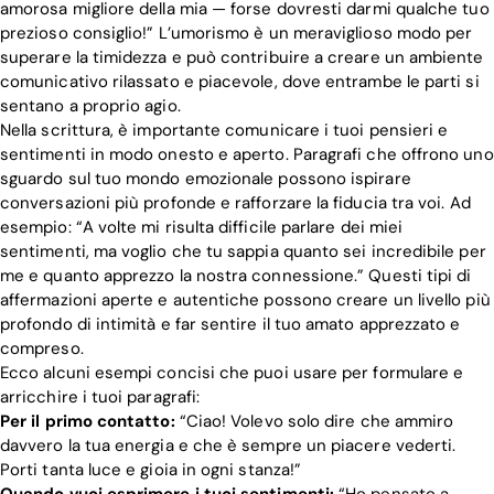
amorosa migliore della mia — forse dovresti darmi qualche tuo
prezioso consiglio!” L’umorismo è un meraviglioso modo per
superare la timidezza e può contribuire a creare un ambiente
comunicativo rilassato e piacevole, dove entrambe le parti si
sentano a proprio agio.
Nella scrittura, è importante comunicare i tuoi pensieri e
sentimenti in modo onesto e aperto. Paragrafi che offrono uno
sguardo sul tuo mondo emozionale possono ispirare
conversazioni più profonde e rafforzare la fiducia tra voi. Ad
esempio: “A volte mi risulta difficile parlare dei miei
sentimenti, ma voglio che tu sappia quanto sei incredibile per
me e quanto apprezzo la nostra connessione.” Questi tipi di
affermazioni aperte e autentiche possono creare un livello più
profondo di intimità e far sentire il tuo amato apprezzato e
compreso.
Ecco alcuni esempi concisi che puoi usare per formulare e
arricchire i tuoi paragrafi:
Per il primo contatto:
“Ciao! Volevo solo dire che ammiro
davvero la tua energia e che è sempre un piacere vederti.
Porti tanta luce e gioia in ogni stanza!”
Quando vuoi esprimere i tuoi sentimenti:
“Ho pensato a