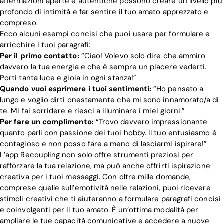
affermazioni aperte e autentiche possono creare un livello più
profondo di intimità e far sentire il tuo amato apprezzato e
compreso.
Ecco alcuni esempi concisi che puoi usare per formulare e
arricchire i tuoi paragrafi:
Per il primo contatto:
“Ciao! Volevo solo dire che ammiro
davvero la tua energia e che è sempre un piacere vederti.
Porti tanta luce e gioia in ogni stanza!”
Quando vuoi esprimere i tuoi sentimenti:
“Ho pensato a
lungo e voglio dirti onestamente che mi sono innamorato/a di
te. Mi fai sorridere e riesci a illuminare i miei giorni.”
Per fare un complimento:
“Trovo davvero impressionante
quanto parli con passione dei tuoi hobby. Il tuo entusiasmo è
contagioso e non posso fare a meno di lasciarmi ispirare!”
L’app Recoupling non solo offre strumenti preziosi per
rafforzare la tua relazione, ma può anche offrirti ispirazione
creativa per i tuoi messaggi. Con oltre mille domande,
comprese quelle sull’emotività nelle relazioni, puoi ricevere
stimoli creativi che ti aiuteranno a formulare paragrafi concisi
e coinvolgenti per il tuo amato. È un’ottima modalità per
ampliare le tue capacità comunicative e accedere a nuove