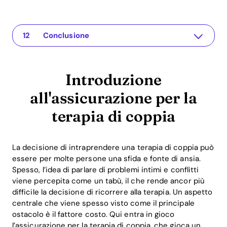
Introduzione all'assicurazione per la terapia di coppia
The app for your relationship
Cosa copre l'assicurazione per la terapia di coppia?
Consigli per usufruire delle assicurazioni per la terapia di coppia
Il ruolo di Recoupling nella cura delle relazioni
Funzionalità innovative dell'app Recoupling
Vantaggi del ROI dell'investimento nella terapia di coppia
Domande Frequenti (FAQ)
Quale copertura offre l'assicurazione per la terapia di coppia?
Come posso scegliere il terapeuta giusto?
Posso utilizzare l'app Recoupling anche senza assicurazione?
Conclusione
Introduzione
all'assicurazione per la
terapia di coppia
La decisione di intraprendere una terapia di coppia può
essere per molte persone una sfida e fonte di ansia.
Spesso, l’idea di parlare di problemi intimi e conflitti
viene percepita come un tabù, il che rende ancor più
difficile la decisione di ricorrere alla terapia. Un aspetto
centrale che viene spesso visto come il principale
ostacolo è il fattore costo. Qui entra in gioco
l’assicurazione per la terapia di coppia, che gioca un