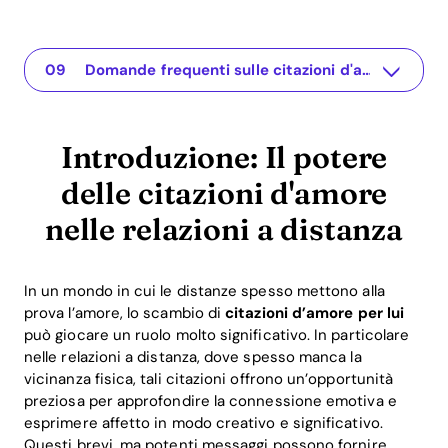
Introduzione: Il potere delle citazioni d'amore nelle relazioni a distanza
The app for your relationship
Importanza delle citazioni d'amore nelle relazioni a distanza
Citazioni d'amore efficaci per diverse occasioni
Come le citazioni d'amore facilitano la comunicazione
Scoperte scientifiche e esempi di applicazione
Ritorno sugli investimenti (ROI) attraverso il legame emotivo
Riepilogo e conclusione
Domande frequenti sulle citazioni d'amore nelle relazioni a distanza
Introduzione: Il potere
delle citazioni d'amore
nelle relazioni a distanza
In un mondo in cui le distanze spesso mettono alla
prova l’amore, lo scambio di
citazioni d’amore per lui
può giocare un ruolo molto significativo. In particolare
nelle relazioni a distanza, dove spesso manca la
vicinanza fisica, tali citazioni offrono un’opportunità
preziosa per approfondire la connessione emotiva e
esprimere affetto in modo creativo e significativo.
Questi brevi, ma potenti messaggi possono fornire