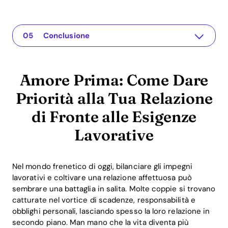
Amore Prima: Come Dare Priorità alla Tua Relazione di Fronte alle Esigenze Lavorative
L'app per la tua relazione
Comprendere il Problema
Soluzioni Pratiche per Dare Priorità alla Relazione
Conclusione
Amore Prima: Come Dare
Priorità alla Tua Relazione
di Fronte alle Esigenze
Lavorative
Nel mondo frenetico di oggi, bilanciare gli impegni
lavorativi e coltivare una relazione affettuosa può
sembrare una battaglia in salita. Molte coppie si trovano
catturate nel vortice di scadenze, responsabilità e
obblighi personali, lasciando spesso la loro relazione in
secondo piano. Man mano che la vita diventa più