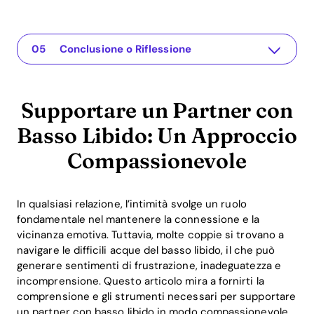
Supportare un Partner con Basso Libido: Un Approccio Compassionevole
L'app per la tua relazione
Comprendere il Problema
Soluzioni Pratiche o Approfondimenti
Conclusione o Riflessione
Supportare un Partner con
Basso Libido: Un Approccio
Compassionevole
In qualsiasi relazione, l’intimità svolge un ruolo
fondamentale nel mantenere la connessione e la
vicinanza emotiva. Tuttavia, molte coppie si trovano a
navigare le difficili acque del basso libido, il che può
generare sentimenti di frustrazione, inadeguatezza e
incomprensione. Questo articolo mira a fornirti la
comprensione e gli strumenti necessari per supportare
un partner con basso libido in modo compassionevole,