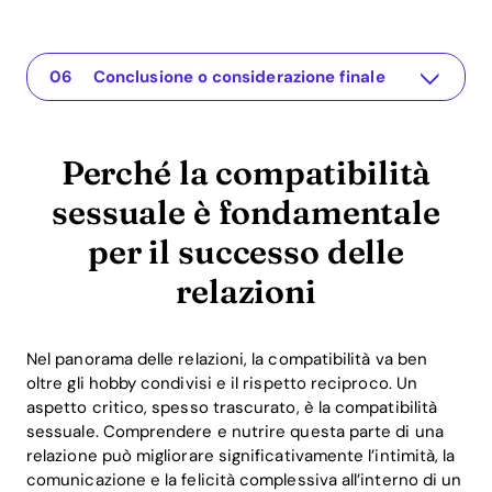
Perché la compatibilità sessuale è fondamentale per il successo delle relazioni
L'app per la tua relazione
Comprendere il problema
Perché la compatibilità sessuale è importante?
Soluzioni pratiche o spunti
Conclusione o considerazione finale
Perché la compatibilità
sessuale è fondamentale
per il successo delle
relazioni
Nel panorama delle relazioni, la compatibilità va ben
oltre gli hobby condivisi e il rispetto reciproco. Un
aspetto critico, spesso trascurato, è la compatibilità
sessuale. Comprendere e nutrire questa parte di una
relazione può migliorare significativamente l’intimità, la
comunicazione e la felicità complessiva all’interno di un