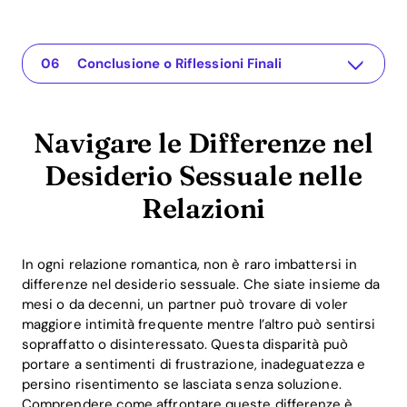
Navigare le Differenze nel Desiderio Sessuale nelle Relazioni
L'app per la tua relazione
Comprendere il Problema
Perché Affrontare Questa Questione è Cruciale
Soluzioni o Spunti Pratici
Conclusione o Riflessioni Finali
Navigare le Differenze nel
Desiderio Sessuale nelle
Relazioni
In ogni relazione romantica, non è raro imbattersi in
differenze nel desiderio sessuale. Che siate insieme da
mesi o da decenni, un partner può trovare di voler
maggiore intimità frequente mentre l’altro può sentirsi
sopraffatto o disinteressato. Questa disparità può
portare a sentimenti di frustrazione, inadeguatezza e
persino risentimento se lasciata senza soluzione.
Comprendere come affrontare queste differenze è