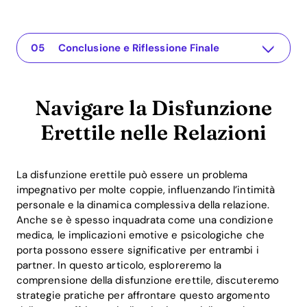
Navigare la Disfunzione Erettile nelle Relazioni
The app for your relationship
Comprendere il Problema
Soluzioni Pratiche o Approfondimenti
Conclusione e Riflessione Finale
Navigare la Disfunzione
Erettile nelle Relazioni
La disfunzione erettile può essere un problema
impegnativo per molte coppie, influenzando l’intimità
personale e la dinamica complessiva della relazione.
Anche se è spesso inquadrata come una condizione
medica, le implicazioni emotive e psicologiche che
porta possono essere significative per entrambi i
partner. In questo articolo, esploreremo la
comprensione della disfunzione erettile, discuteremo
strategie pratiche per affrontare questo argomento