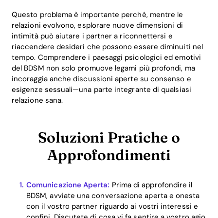
Questo problema è importante perché, mentre le
relazioni evolvono, esplorare nuove dimensioni di
intimità può aiutare i partner a riconnettersi e
riaccendere desideri che possono essere diminuiti nel
tempo. Comprendere i paesaggi psicologici ed emotivi
del BDSM non solo promuove legami più profondi, ma
incoraggia anche discussioni aperte su consenso e
esigenze sessuali—una parte integrante di qualsiasi
relazione sana.
Soluzioni Pratiche o
Approfondimenti
Comunicazione Aperta:
Prima di approfondire il
BDSM, avviate una conversazione aperta e onesta
con il vostro partner riguardo ai vostri interessi e
confini. Discutete di cosa vi fa sentire a vostro agio