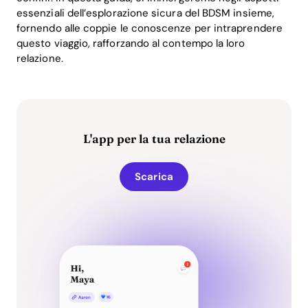
essenziali dell’esplorazione sicura del BDSM insieme,
fornendo alle coppie le conoscenze per intraprendere
questo viaggio, rafforzando al contempo la loro
relazione.
L'app per la tua relazione
Scarica