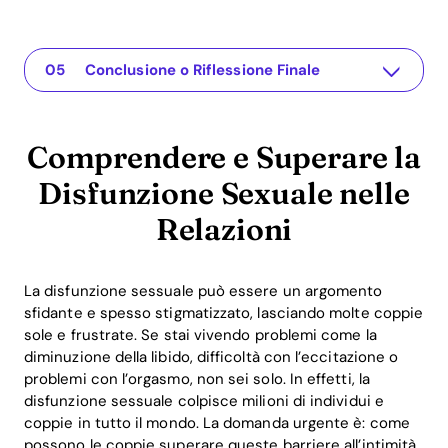
Comprendere e Superare la Disfunzione Sexuale nelle Relazioni
L'app per la tua relazione
Comprendere il Problema
Soluzioni Pratiche o Approfondimenti
Conclusione o Riflessione Finale
Comprendere e Superare la
Disfunzione Sexuale nelle
Relazioni
La disfunzione sessuale può essere un argomento
sfidante e spesso stigmatizzato, lasciando molte coppie
sole e frustrate. Se stai vivendo problemi come la
diminuzione della libido, difficoltà con l’eccitazione o
problemi con l’orgasmo, non sei solo. In effetti, la
disfunzione sessuale colpisce milioni di individui e
coppie in tutto il mondo. La domanda urgente è: come
possono le coppie superare queste barriere all’intimità