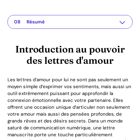
Introduction au pouvoir des lettres d'amour
The app for your relationship
L'importance des lettres d'amour
Conseils pour écrire des lettres d'amour
Comment l'application Recoupling peut-elle aider ?
Avantages économiques de l'écriture de lettres d'amour
FAQs sur les lettres d'amour
Résumé
Introduction au pouvoir
des lettres d'amour
Les lettres d’amour pour lui ne sont pas seulement un
moyen simple d’exprimer vos sentiments, mais aussi un
outil extrêmement puissant pour approfondir la
connexion émotionnelle avec votre partenaire. Elles
offrent une occasion unique d’articuler non seulement
votre amour mais aussi des pensées profondes, de
grands rêves et des désirs secrets. Dans un monde
saturé de communication numérique, une lettre
manuscrite porte une touche particulièrement