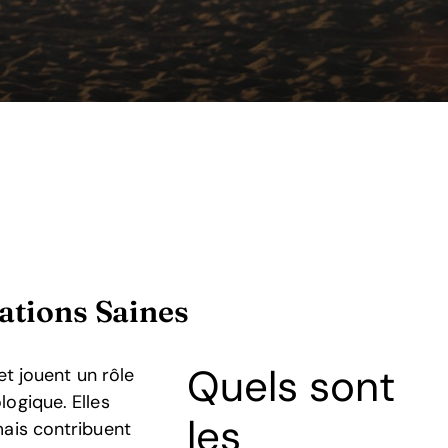
ations Saines
Quels sont
et jouent un rôle
ogique. Elles
les
mais contribuent