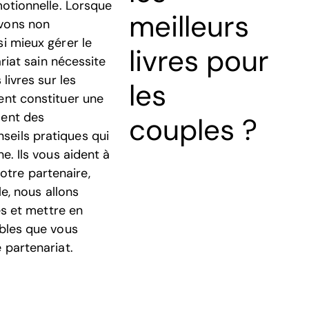
motionnelle. Lorsque
meilleurs
uvons non
si mieux gérer le
livres pour
ariat sain nécessite
livres sur les
les
ent constituer une
ment des
couples ?
seils pratiques qui
e. Ils vous aident à
tre partenaire,
le, nous allons
nes et mettre en
ables que vous
 partenariat.