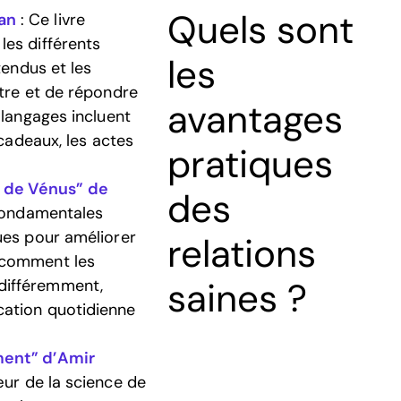
Quels sont
an
: Ce livre
les différents
les
tendus et les
ître et de répondre
avantages
 langages incluent
 cadeaux, les actes
pratiques
 de Vénus” de
des
 fondamentales
ues pour améliorer
relations
 comment les
saines ?
différemment,
cation quotidienne
ment” d’Amir
œur de la science de